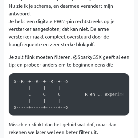
Nu zie ik je schema, en daarmee verandert mijn
antwoord.
Je hebt een digitale PWM-pin rechtstreeks op je
versterker aangesloten; dat kan niet. De arme
versterker raakt compleet overstuurd door de
hoogfrequente en zeer sterke blokgolf.
Je zult flink moeten filteren. @SparkyGSX geeft al een
tip; en probeer anders om te beginnen eens dit:
o--R--+--R--+--R--+--o

      |     |     |

      C     C     C          R en C: experiment. Be
      |     |     |

o-----+-----+-----+--o
Misschien klinkt dan het geluid wat dof, maar dan
rekenen we later wel een beter filter uit.