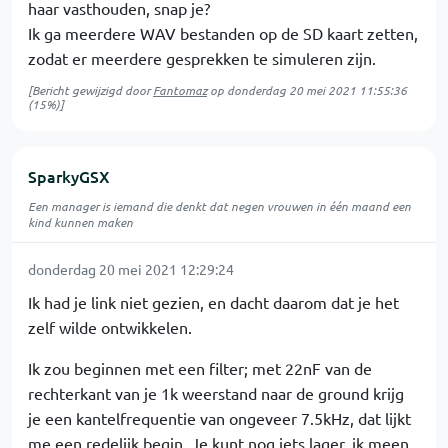
haar vasthouden, snap je?
Ik ga meerdere WAV bestanden op de SD kaart zetten,
zodat er meerdere gesprekken te simuleren zijn.
[Bericht gewijzigd door
Fantomaz
op
donderdag 20 mei 2021 11:55:36
(15%)]
SparkyGSX
Een manager is iemand die denkt dat negen vrouwen in één maand een
kind kunnen maken
donderdag 20 mei 2021 12:29:24
Ik had je link niet gezien, en dacht daarom dat je het
zelf wilde ontwikkelen.
Ik zou beginnen met een filter; met 22nF van de
rechterkant van je 1k weerstand naar de ground krijg
je een kantelfrequentie van ongeveer 7.5kHz, dat lijkt
me een redelijk begin. Je kunt nog iets lager, ik meen