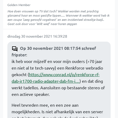
Golden Member
Hoe doen vrouwen op TV dat toch? Wakker worden met prachtig
glanzend haar en mooi gestifte lippen..... Wanneer ik wakker word heb ik
een coupe 'Leeg geroofd vogelnest' en een incidenteel straaltje kwijl..
Gaat ook door voor 'Wilt wief' naar horen zeggen
dinsdag 30 november 2021 16:39:28
Op 30 november 2021 08:17:54 schreef
fripster
:
ik heb voor mijzelf en voor mijn ouders (>70 jaar
en niet al te tech-savvy) een Renkforce webradio
gekocht (
https://www.conrad.nl/p/renkforce-rf-
dab-ir1700-radio-adapter-dab-fm-i…
) en dat ding
werkt tadellos. Aansluiten op bestaande stereo of
een actieve speaker.
Heel tevreden mee, en een zee aan
mogelijkheden. Is niet afhankelijk van een server