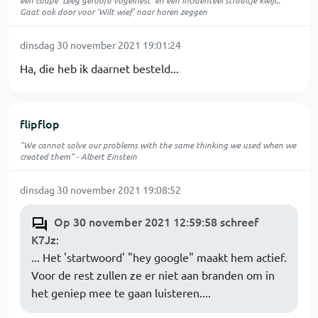
een coupe 'Leeg geroofd vogelnest' en een incidenteel straaltje kwijl..
Gaat ook door voor 'Wilt wief' naar horen zeggen
dinsdag 30 november 2021 19:01:24
Ha, die heb ik daarnet besteld...
flipflop
"We cannot solve our problems with the same thinking we used when we
created them" - Albert Einstein
dinsdag 30 november 2021 19:08:52
Op 30 november 2021 12:59:58 schreef
K7Jz
:
... Het 'startwoord' "hey google" maakt hem actief.
Voor de rest zullen ze er niet aan branden om in
het geniep mee te gaan luisteren....