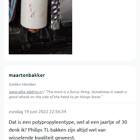
maartenbakker
Golden Member
www.elba-elektro.nl
| "The mind is a funny thing. Sometimes it needs a
good whack on the side of the head to jar things loose."
zondag 19 juni 2022 22:56:34
Dat is een polypropyleentype, wel al een jaartje of 30
denk ik? Philips TL-bakken zijn altijd wel van
wisselende kwaliteit geweest.