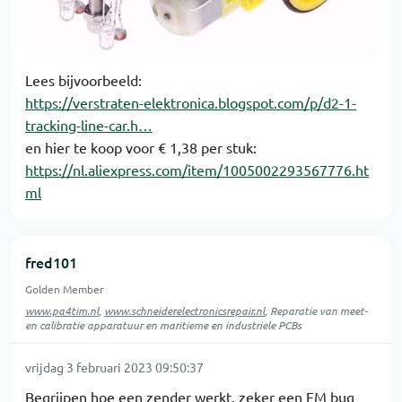
Lees bijvoorbeeld:
https://verstraten-elektronica.blogspot.com/p/d2-1-
tracking-line-car.h…
en hier te koop voor € 1,38 per stuk:
https://nl.aliexpress.com/item/1005002293567776.ht
ml
fred101
Golden Member
www.pa4tim.nl
,
www.schneiderelectronicsrepair.nl
, Reparatie van meet-
en calibratie apparatuur en maritieme en industriele PCBs
vrijdag 3 februari 2023 09:50:37
Begrijpen hoe een zender werkt, zeker een FM bug