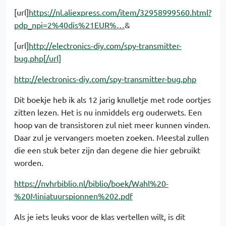
[url]
https://nl.aliexpress.com/item/32958999560.html?
pdp_npi=2%40dis%21EUR%…
&
[url]
http://electronics-diy.com/spy-transmitter-
bug.php[/url]
http://electronics-diy.com/spy-transmitter-bug.php
Dit boekje heb ik als 12 jarig knulletje met rode oortjes
zitten lezen. Het is nu inmiddels erg ouderwets. Een
hoop van de transistoren zul niet meer kunnen vinden.
Daar zul je vervangers moeten zoeken. Meestal zullen
die een stuk beter zijn dan degene die hier gebruikt
worden.
https://nvhrbiblio.nl/biblio/boek/Wahl%20-
%20Miniatuurspionnen%202.pdf
Als je iets leuks voor de klas vertellen wilt, is dit