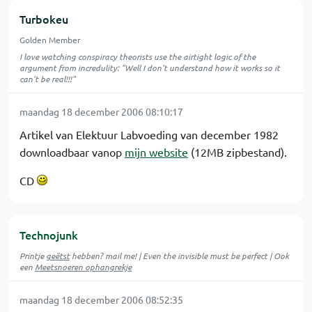
Turbokeu
Golden Member
I love watching conspiracy theorists use the airtight logic of the
argument from incredulity: "Well I don't understand how it works so it
can't be real!!!"
maandag 18 december 2006 08:10:17
Artikel van Elektuur Labvoeding van december 1982
downloadbaar vanop
mijn website
(12MB zipbestand).
CD
Technojunk
Printje
geëtst
hebben? mail me! | Even the invisible must be perfect | Ook
een
Meetsnoeren ophangrekje
maandag 18 december 2006 08:52:35