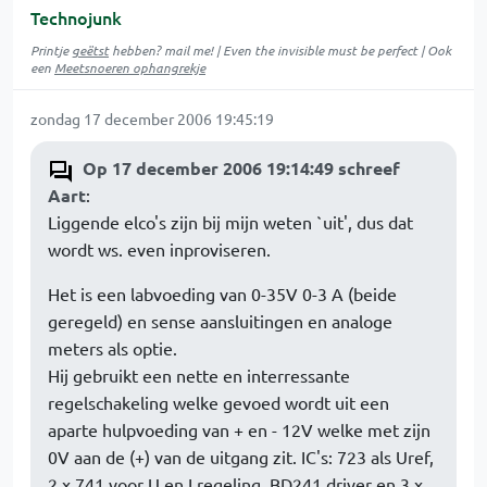
Technojunk
Printje
geëtst
hebben? mail me! | Even the invisible must be perfect | Ook
een
Meetsnoeren ophangrekje
zondag 17 december 2006 19:45:19
Op 17 december 2006 19:14:49 schreef
Aart
:
Liggende elco's zijn bij mijn weten `uit', dus dat
wordt ws. even inproviseren.
Het is een labvoeding van 0-35V 0-3 A (beide
geregeld) en sense aansluitingen en analoge
meters als optie.
Hij gebruikt een nette en interressante
regelschakeling welke gevoed wordt uit een
aparte hulpvoeding van + en - 12V welke met zijn
0V aan de (+) van de uitgang zit. IC's: 723 als Uref,
2 x 741 voor U en I regeling. BD241 driver en 3 x