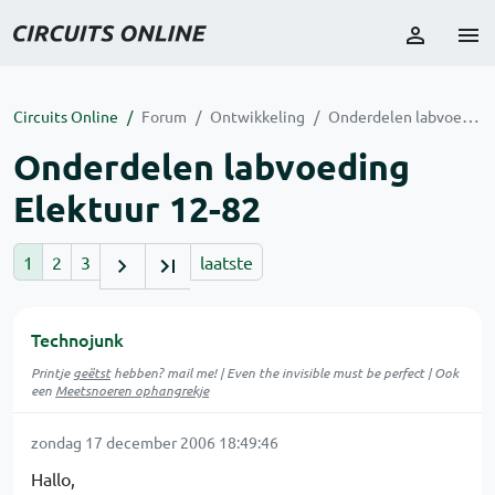
Circuits Online
Forum
Ontwikkeling
Onderdelen labvoeding Elektuur 12-82
Onderdelen labvoeding
Elektuur 12-82
1
2
3
laatste
Technojunk
Printje
geëtst
hebben? mail me! | Even the invisible must be perfect | Ook
een
Meetsnoeren ophangrekje
zondag 17 december 2006 18:49:46
Hallo,