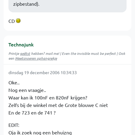
zipbestand).
CD
Technojunk
Printje
geëtst
hebben? mail me! | Even the invisible must be perfect | Ook
een
Meetsnoeren ophangrekje
dinsdag 19 december 2006 10:34:33
Oke..
Nog een vraagje..
Waar kan ik 100nF en 820nF krijgen?
Zelfs bij de winkel met de Grote blouwe C niet
En de 723 en de 741 ?
EDIT:
Oja ik zoek nog een behuizng