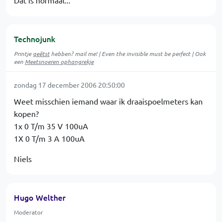
Dat is normaal...
Technojunk
Printje
geëtst
hebben? mail me! | Even the invisible must be perfect | Ook
een
Meetsnoeren ophangrekje
zondag 17 december 2006 20:50:00
Weet misschien iemand waar ik draaispoelmeters kan
kopen?
1x 0 T/m 35 V 100uA
1X 0 T/m 3 A 100uA
Niels
Hugo Welther
Moderator