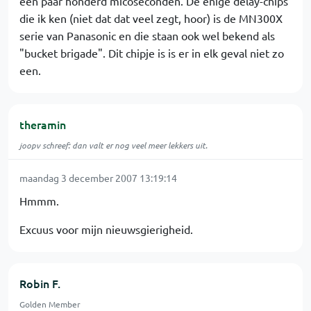
een paar honderd micoseconden. De enige delay-chips
die ik ken (niet dat dat veel zegt, hoor) is de MN300X
serie van Panasonic en die staan ook wel bekend als
"bucket brigade". Dit chipje is is er in elk geval niet zo
een.
theramin
joopv schreef: dan valt er nog veel meer lekkers uit.
maandag 3 december 2007 13:19:14
Hmmm.
Excuus voor mijn nieuwsgierigheid.
Robin F.
Golden Member