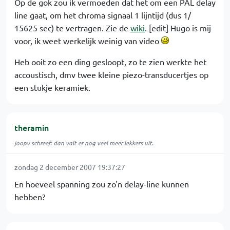
Op de gok zou ik vermoeden dat het om een PAL delay
line gaat, om het chroma signaal 1 lijntijd (dus 1/
15625 sec) te vertragen. Zie de
wiki
. [edit] Hugo is mij
voor, ik weet werkelijk weinig van video
Heb ooit zo een ding gesloopt, zo te zien werkte het
accoustisch, dmv twee kleine piezo-transducertjes op
een stukje keramiek.
theramin
joopv schreef: dan valt er nog veel meer lekkers uit.
zondag 2 december 2007 19:37:27
En hoeveel spanning zou zo'n delay-line kunnen
hebben?