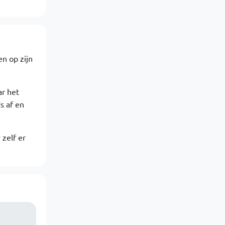
en op zijn
ar het
s af en
 zelf er