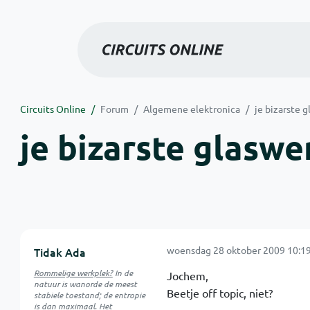
Circuits Online
Forum
Algemene elektronica
je bizarste g
je bizarste glaswer
woensdag 28 oktober 2009 10:19
Tidak Ada
Rommelige werkplek?
In de
Jochem,
natuur is
wanorde
de meest
Beetje off topic, niet?
stabiele toestand; de entropie
is dan maximaal. Het