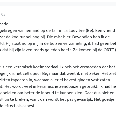
:03
actie.
gekregen van iemand op de fair in La Louvière (Be). Een vriend
at de koeltunnel nog bij. Die mist hier. Bovendien heb ik de
d. Hij staat nu bij mij in de buizen verzameling, ik had geen be
 dat hij zijn leven reeds geleden heeft. Ze komen bij de ORTF 
t is een keramisch koelmateriaal. Ik heb het vermoeden dat het
elijk is het zelfs puur Be, maar dat weet ik niet zeker. Het ziet
zitten tapgaten in, waaraan allerlei bevestigingen vast zaten.
. Het wordt veel in keramische zendbuizen gebruikt. Ik had het
igheid en om beter de inhoud te kunnen zien. Gaat dus niet en i
lliun te breken, want dán wordt het pas gevaarlijk. Het goedje 
 effect als asbest.