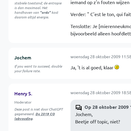
iemand op z'n fouten wijzen 
stabiele toestand; de entropie
is dan maximaal. Het
handhaven van
"orde"
kost
Verder: " C'est le ton, qui fait
daarom altijd energie.
Tenslotte: Je [mierenneukmodu
bijvoorbeeld alleen hoofdlet
woensdag 28 oktober 2009 11:58
Jochem
If you want to succeed, double
Ja, 't is al goed, klaar
your failure rate.
woensdag 28 oktober 2009 18:58
Henry S.
Moderator
Op 28 oktober 2009 
Deze post is niet door ChatGPT
Jochem,
gegenereerd.
De 2019 CO
labvoeding
.
Beetje off topic, niet?