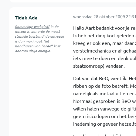
woensdag 28 oktober 2009 22:31
Tidak Ada
Rommelige werkplek?
In de
Hallo Aart bedankt voor je re
natuur is
wanorde
de meest
Ik heb het ding kort geleden 
stabiele toestand; de entropie
is dan maximaal. Het
kreeg er ook een, maar daar z
handhaven van
"orde"
kost
verstelmechanica er af gehaal
daarom altijd energie.
iets mee te doen en denk ook
staatsomroep) vandaan.
Dat van dat BeO, weet ik. He
ribben op de foto betreft. Mog
namelijk als metaal uit en er 
Normaal gesproken is BeO wit
willen halen vanwege de gift
geen risico lopen om het bery
inademing ongeveer hetzelfde