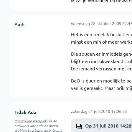
Ik zal je verhaal er bij beware
woensdag 28 oktober 2009 22:43
Aart
Het is een redelijk besluit e
minst een min of meer werke
Die zouden er inmiddels geno
blijft een indrukwekkend stu
toe iemand verrassen met e
BeO is duur en moeilijk te be
van is gemaakt. Maar prik mij
zaterdag 31 juli 2010 17:06:32
Tidak Ada
Rommelige werkplek?
In de
Op 31 juli 2010 14:28
natuur is
wanorde
de meest
stabiele toestand; de entropie