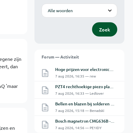
Modus
Zoek
Forum — Activiteit
degene zijn
eert, dan
Hoge prijzen voor electronica hobbyisten
7 aug 2026, 16:35 — rew
FAQ 'maar
PZT4 rechthoekige piezo plaatjes - beweegrichting? Snijkop reparatie Astatic X26
7 aug 2026, 16:33 — Ledlover
Bellen en blazen bij solderen van Chinese PCBs
7 aug 2026, 15:18 — Benadski
Bosch magnetron CMG636B - 2 De oven doet het niet goed.
jzen en
7 aug 2026, 14:56 — PE1IDY