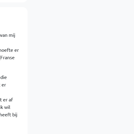
 van mij
hoefte er
(Franse
 die
 er
 er af
k wil
heeft bij