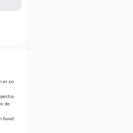
n er zo
pectra
or de
En houd