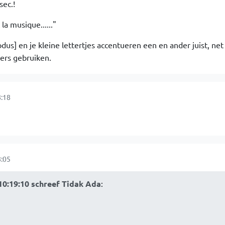
sec.!
 la musique......"
s] en je kleine lettertjes accentueren een en ander juist, net 
ters gebruiken.
:18
:05
10:19:10 schreef Tidak Ada
: