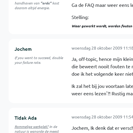
handhaven van
"orde"
kost
Ga de FAQ maar weer eens le
daarom altijd energie.
Stelling:
Waar gewerkt wordt, worden fouten ge
woensdag 28 oktober 2009 11:18
Jochem
If you want to succeed, double
Ja, off-topic, hence mijn kle
your failure rate.
die beweert nooit fouten te 
doe ik het volgende keer nie
Ik zal het bij jou voortaan la
weer eens lezen'?! Rustig ma
woensdag 28 oktober 2009 11:54
Tidak Ada
Rommelige werkplek?
In de
Jochem, Ik denk dat er versch
natuur is
wanorde
de meest