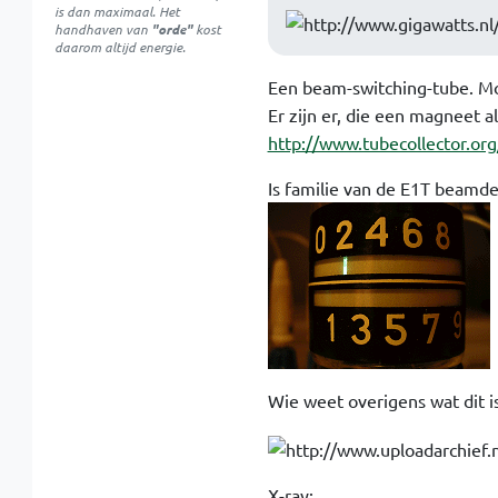
is dan maximaal. Het
handhaven van
"orde"
kost
daarom altijd energie.
Een beam-switching-tube. Mo
Er zijn er, die een magneet 
http://www.tubecollector.or
Is familie van de E1T beamde
Wie weet overigens wat dit i
X-ray: