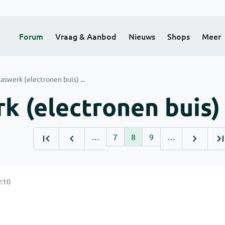
Forum
Vraag & Aanbod
Nieuws
Shops
Meer
laswerk (electronen buis) ...
k (electronen buis) .
…
7
8
9
…
:10