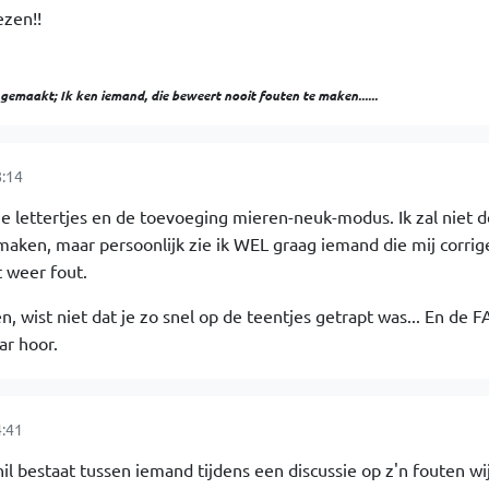
zen!!
maakt; Ik ken iemand, die beweert nooit fouten te maken......
:14
ine lettertjes en de toevoeging mieren-neuk-modus. Ik zal niet 
maken, maar persoonlijk zie ik WEL graag iemand die mij corrig
t weer fout.
ten, wist niet dat je zo snel op de teentjes getrapt was... En de 
ar hoor.
:41
il bestaat tussen iemand tijdens een discussie op z'n fouten wi