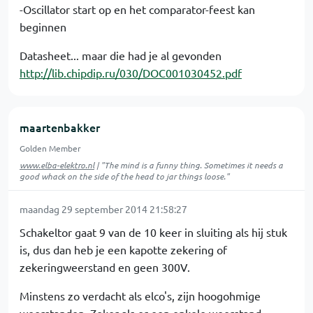
-Oscillator start op en het comparator-feest kan
beginnen
Datasheet... maar die had je al gevonden
http://lib.chipdip.ru/030/DOC001030452.pdf
maartenbakker
Golden Member
www.elba-elektro.nl
| "The mind is a funny thing. Sometimes it needs a
good whack on the side of the head to jar things loose."
maandag 29 september 2014 21:58:27
Schakeltor gaat 9 van de 10 keer in sluiting als hij stuk
is, dus dan heb je een kapotte zekering of
zekeringweerstand en geen 300V.
Minstens zo verdacht als elco's, zijn hoogohmige
weerstanden. Zeker als er een enkele weerstand