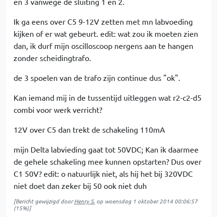
en 3 vanwege de sluiting 1 en 2.
Ik ga eens over C5 9-12V zetten met mn labvoeding
kijken of er wat gebeurt. edit: wat zou ik moeten zien
dan, ik durf mijn oscilloscoop nergens aan te hangen
zonder scheidingtrafo.
de 3 spoelen van de trafo zijn continue dus "ok".
Kan iemand mij in de tussentijd uitleggen wat r2-c2-d5
combi voor werk verricht?
12V over C5 dan trekt de schakeling 110mA
mijn Delta labvieding gaat tot 50VDC; Kan ik daarmee
de gehele schakeling mee kunnen opstarten? Dus over
C1 50V? edit: o natuurlijk niet, als hij het bij 320VDC
niet doet dan zeker bij 50 ook niet duh
[Bericht gewijzigd door
Henry S.
op
woensdag 1 oktober 2014 00:06:57
(15%)]