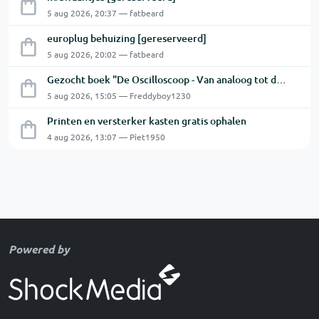
5 aug 2026, 20:37 — fatbeard
europlug behuizing [gereserveerd]
5 aug 2026, 20:02 — fatbeard
Gezocht boek "De Oscilloscoop - Van analoog tot digitaal"
5 aug 2026, 15:05 — Freddyboy1230
Printen en versterker kasten gratis ophalen
4 aug 2026, 13:07 — Piet1950
Powered by