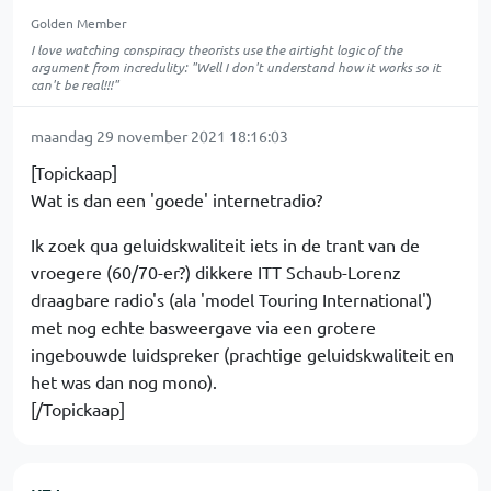
Golden Member
I love watching conspiracy theorists use the airtight logic of the
argument from incredulity: "Well I don't understand how it works so it
can't be real!!!"
maandag 29 november 2021 18:16:03
[Topickaap]
Wat is dan een 'goede' internetradio?
Ik zoek qua geluidskwaliteit iets in de trant van de
vroegere (60/70-er?) dikkere ITT Schaub-Lorenz
draagbare radio's (ala 'model Touring International')
met nog echte basweergave via een grotere
ingebouwde luidspreker (prachtige geluidskwaliteit en
het was dan nog mono).
[/Topickaap]