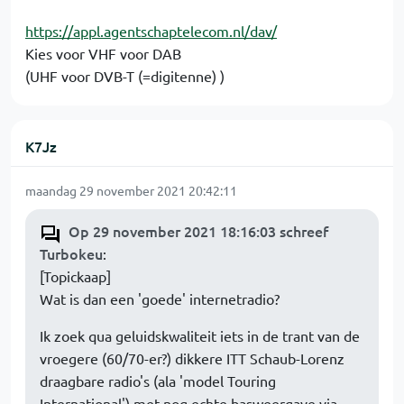
https://appl.agentschaptelecom.nl/dav/
Kies voor VHF voor DAB
(UHF voor DVB-T (=digitenne) )
K7Jz
maandag 29 november 2021 20:42:11
Op 29 november 2021 18:16:03 schreef
Turbokeu
:
[Topickaap]
Wat is dan een 'goede' internetradio?
Ik zoek qua geluidskwaliteit iets in de trant van de
vroegere (60/70-er?) dikkere ITT Schaub-Lorenz
draagbare radio's (ala 'model Touring
International') met nog echte basweergave via