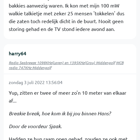
bakkies aanwezig waren. Ik kon met mijn 100 mW
walkie talkietje met zeker 25 mensen 'tokkelen' dus
die zaten toch redelijk dicht in de buurt. Nooit geen
storing gehad en de TV stond iedere avond aan.
harry64
Radio Seabreeze 1098KHz(Laren) en 1395KHz(Grou) Middengolf
MCB
radio 747KHz Middengolf
zondag 3 juli 2022 13:56:04
Yup, zitten er twee of meer zo'n 10 meter van elkaar
af...
Breakie break, hoe kom ik bij jou binnen Hans?
Door de voordeur Sjaak.
Hadden ze hun raam open gehad, zouden ze ook met