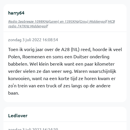
harry64
Radio Seabreeze 1098KHz(Laren) en 1395KHz(Grou) Middengolf
MCB
radio 747KHz Middengolf
zondag 3 juli 2022 16:08:54
Toen ik vorig jaar over de A28 (NL) reed, hoorde ik veel
Polen, Roemenen en soms een Duitser onderling
babbelen. Wel klein bereik want een paar kilometer
verder vielen ze dan weer weg. Waren waarschijnlijk
konvooien, want na een korte tijd ze horen kwam er
zo'n trein van een truck of zes langs op de andere
baan.
Ledlover
zondag 3 juli 2022 16:24:20