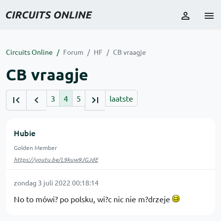
Circuits Online
Forum
HF
CB vraagje
CB vraagje
3
4
5
laatste
Hubie
Golden Member
https://youtu.be/L9kuw9JGJdE
zondag 3 juli 2022 00:18:14
No to mówi? po polsku, wi?c nic nie m?drzeje