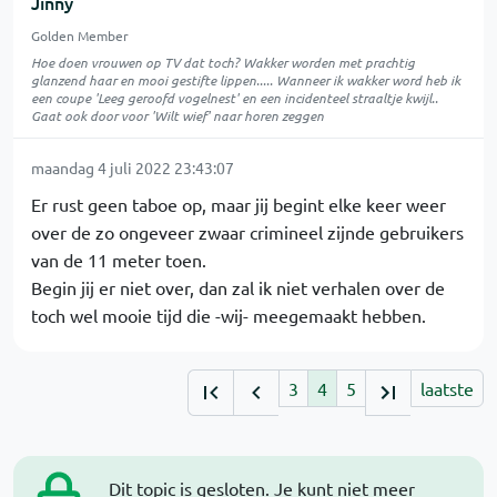
Jinny
Golden Member
Hoe doen vrouwen op TV dat toch? Wakker worden met prachtig
glanzend haar en mooi gestifte lippen..... Wanneer ik wakker word heb ik
een coupe 'Leeg geroofd vogelnest' en een incidenteel straaltje kwijl..
Gaat ook door voor 'Wilt wief' naar horen zeggen
maandag 4 juli 2022 23:43:07
Er rust geen taboe op, maar jij begint elke keer weer
over de zo ongeveer zwaar crimineel zijnde gebruikers
van de 11 meter toen.
Begin jij er niet over, dan zal ik niet verhalen over de
toch wel mooie tijd die -wij- meegemaakt hebben.
3
4
5
laatste
Dit topic is gesloten. Je kunt niet meer