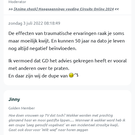
Moderator
>>
[Animo check] Hoogspannings voeding Circuits Online 2024
<<
zondag 3 juli 2022 08:18:49
De effecten van traumatische ervaringen raak je soms
maar moeilijk kwijt. En kunnen 50 jaar na dato je leven
nog altijd negatief beïnvloeden.
Ik vermoed dat GD het advies gekregen heeft er vooral
met anderen over te praten.
En daar zijn wij de dupe van
Jinny
Golden Member
Hoe doen vrouwen op TV dat toch? Wakker worden met prachtig
glanzend haar en mooi gestifte lippen..... Wanneer ik wakker word heb ik
een coupe 'Leeg geroofd vogelnest' en een incidenteel straaltje kwijl..
Gaat ook door voor 'Wilt wief' naar horen zeggen