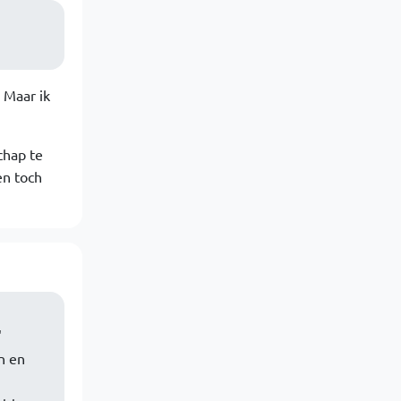
. Maar ik
chap te
en toch
'
n en