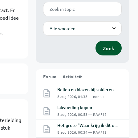
Zoek
act. Er
goed idee
Modus
ls
Zoek
Forum — Activiteit
Bellen en blazen bij solderen van Chinese PCBs
8 aug 2026, 01:38 — nonius
labvoeding kopen
8 aug 2026, 00:53 — RAAF12
terleiding
Het grote "Waar krijg ik dit onderdeel" topic Deel 11
 stuk
8 aug 2026, 00:34 — RAAF12