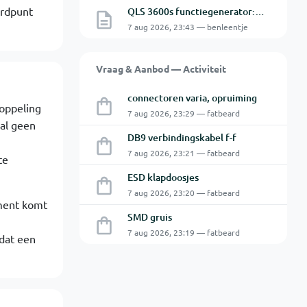
ardpunt
QLS 3600s functiegenerator: software verbinden lukt niet.
7 aug 2026, 23:43 — benleentje
Vraag & Aanbod — Activiteit
connectoren varia, opruiming
koppeling
7 aug 2026, 23:29 — fatbeard
al geen
DB9 verbindingskabel f-f
7 aug 2026, 23:21 — fatbeard
te
ESD klapdoosjes
7 aug 2026, 23:20 — fatbeard
ement komt
SMD gruis
7 aug 2026, 23:19 — fatbeard
 dat een