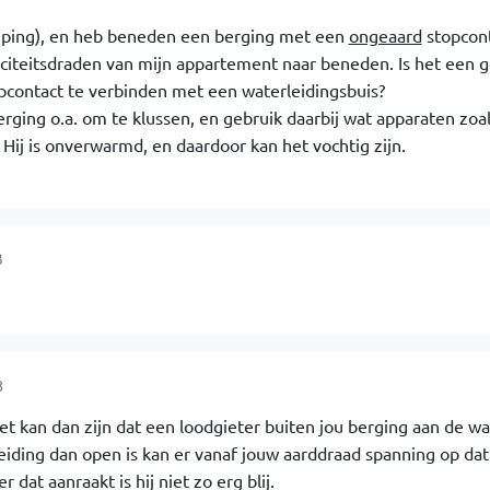
ieping), en heb beneden een berging met een
ongeaard
stopcont
iciteitsdraden van mijn appartement naar beneden. Is het een 
pcontact te verbinden met een waterleidingsbuis?
erging o.a. om te klussen, en gebruik daarbij wat apparaten zoa
Hij is onverwarmd, en daardoor kan het vochtig zijn.
3
8
et kan dan zijn dat een loodgieter buiten jou berging aan de wa
eiding dan open is kan er vanaf jouw aarddraad spanning op dat
r dat aanraakt is hij niet zo erg blij.