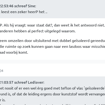
2:53:46 schreef Sine
:
k leest een zeker heerP het ..
. Als hij vraagt: waar staat dat?, dan weet ik het antwoord niet
 anderen hebben al perfect uitgelegd waarom.
leem omzeilen door uitsluitend met dubbel geïsoleerd gereeds
 die ruimte op zoek kunnen gaan naar een lasdoos waar misschi
ad voorbij komt.
04
1:03:57 schreef Ledlover
:
et nooit of er een wel érg goed met teflon of vlas 'geïsoleerde
nd is, of dat de leiding ergens door kunststof wordt vervange
 is.