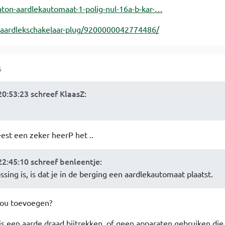
aton-aardlekautomaat-1-polig-nul-16a-b-kar-…
p/aardlekschakelaar-plug/9200000042774486/
6
0:53:23 schreef KlaasZ
:
leest een zeker heerP het ..
2:45:10 schreef benleentje
:
ssing is, is dat je in de berging een aardlekautomaat plaatst.
 zou toevoegen?
is een aarde draad bijtrekken, of geen apparaten gebruiken die