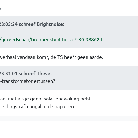
9
3:05:24 schreef Brightnoise
:
l/gereedschap/brennenstuhl-bdi-a-2-30-38862.h…
k verhaal vandaan komt, de TS heeft geen aarde.
3:31:01 schreef Thevel
:
gs-transformator ertussen?
van, niet als je geen isolatiebewaking hebt.
heidingstrafo nogal in de papieren.
1