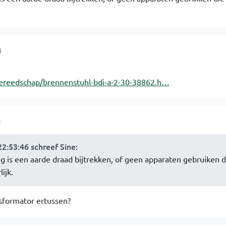
4
gereedschap/brennenstuhl-bdi-a-2-30-38862.h…
1
2:53:46 schreef Sine
:
g is een aarde draad bijtrekken, of geen apparaten gebruiken d
ijk.
sformator ertussen?