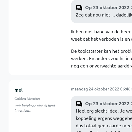
Op 23 oktober 2022 2
Zeg dat nou niet ... dadelij
Ik ben niet bang van de heer P
weet dat het verboden is en
De topicstarter kan het prob
werken. En anders zou hij in
nog een onverwachte aarddra
maandag 24 oktober 2022 06:46:
mel
Golden Member
Op 23 oktober 2022 2
u=ir betekent niet :U bent
Heel erg slecht idee. Je we
ingenieur..
koppeling ergens weggebeu
dus totaal geen aarde meer