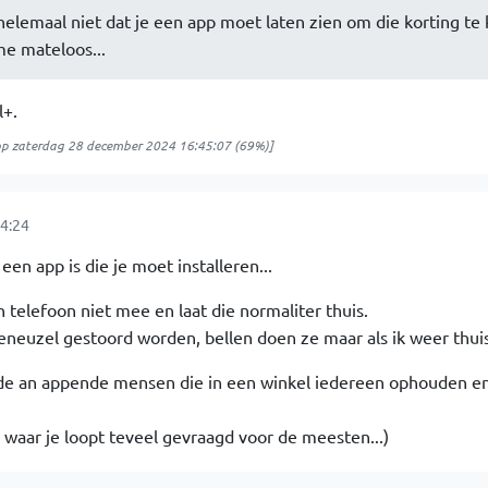
 helemaal niet dat je een app moet laten zien om die korting te 
me mateloos...
l+.
op
zaterdag 28 december 2024 16:45:07
(69%)]
4:24
 een app is die je moet installeren...
n telefoon niet mee en laat die normaliter thuis.
i geneuzel gestoord worden, bellen doen ze maar als ik weer thui
lende an appende mensen die in een winkel iedereen ophouden e
n waar je loopt teveel gevraagd voor de meesten...)