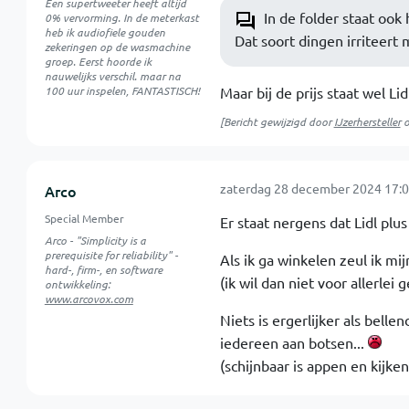
Een supertweeter heeft altijd
In de folder staat ook
0% vervorming. In de meterkast
heb ik audiofiele gouden
Dat soort dingen irriteert 
zekeringen op de wasmachine
groep. Eerst hoorde ik
nauwelijks verschil. maar na
100 uur inspelen, FANTASTISCH!
Maar bij de prijs staat wel Lid
[Bericht gewijzigd door
IJzerhersteller
zaterdag 28 december 2024 17:0
Arco
Special Member
Er staat nergens dat Lidl plus
Arco - "Simplicity is a
prerequisite for reliability" -
Als ik ga winkelen zeul ik mij
hard-, firm-, en software
(ik wil dan niet voor allerle
ontwikkeling:
www.arcovox.com
Niets is ergerlijker als bel
iedereen aan botsen...
(schijnbaar is appen en kijke