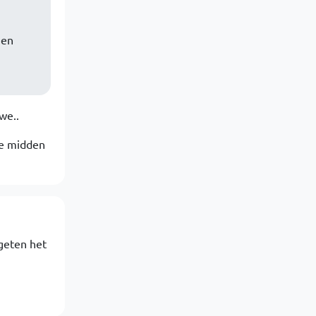
 en
we..
ie midden
geten het