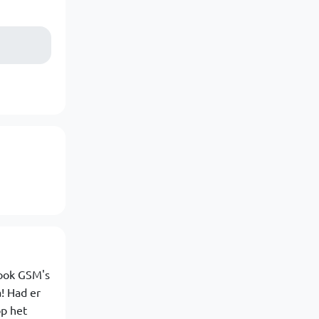
s ook GSM's
! Had er
op het