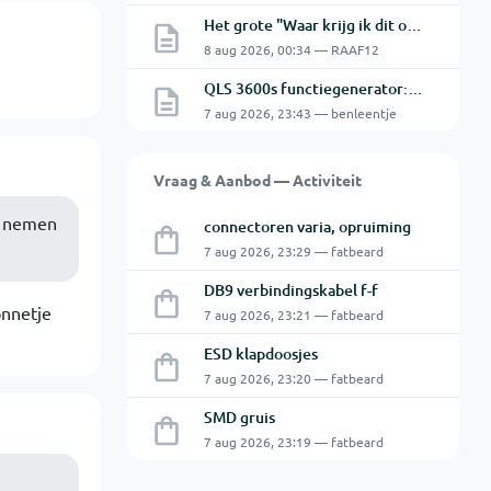
Het grote "Waar krijg ik dit onderdeel" topic Deel 11
8 aug 2026, 00:34 — RAAF12
QLS 3600s functiegenerator: software verbinden lukt niet.
7 aug 2026, 23:43 — benleentje
Vraag & Aanbod — Activiteit
te nemen
connectoren varia, opruiming
7 aug 2026, 23:29 — fatbeard
DB9 verbindingskabel f-f
onnetje
7 aug 2026, 23:21 — fatbeard
ESD klapdoosjes
7 aug 2026, 23:20 — fatbeard
SMD gruis
7 aug 2026, 23:19 — fatbeard