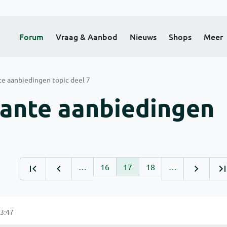
Forum
Vraag & Aanbod
Nieuws
Shops
Meer
te aanbiedingen topic deel 7
sante aanbiedingen
…
16
17
18
…
3:47