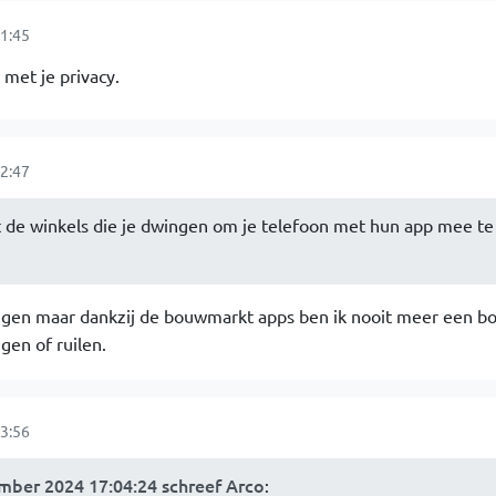
1:45
 met je privacy.
2:47
het de winkels die je dwingen om je telefoon met hun app mee 
 liggen maar dankzij de bouwmarkt apps ben ik nooit meer een b
ngen of ruilen.
3:56
ber 2024 17:04:24 schreef Arco
: