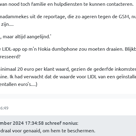
 van nood toch familie en hulpdiensten te kunnen contacteren.
madammekes uit de reportage, die zo ageren tegen de GSM, n
ijn....
 maar altijd aangelijnd.'
ie LIDL-app op m'n Nokia dumbphone zou moeten draaien. Blijkb
rresseerd?
 minimaal 20 euro per klant waard, gezien de gederfde inkomste
ne. Ik had verwacht dat de waarde voor LIDL van een geïnstal
ntallen euro's....)
6:49
ber 2024 17:34:58 schreef nonius
:
edraal voor genaaid, om hem te beschermen.