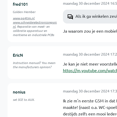
maandag 30 december 2024 16:5
fred101
Golden Member
Als ik ga winkelen zeul
www.pa4tim.nl
,
www.schneiderelectronicsrepair.
nl
, Reparatie van meet- en
Ja waarom zou je een mobiele
calibratie apparatuur en
maritieme en industriele PCBs
maandag 30 december 2024 17:2
EricN
Instruction manual? You mean
Je kan je niet meer voorstell
the manufacturers opinion?
https://m.youtube.com/wa
maandag 30 december 2024 17:3
nonius
set SCE to AUX.
Ik zie m'n eerste GSM in dat f
maakte! (naast o.a. WC-spoel
destijds zelfs een mooi lede