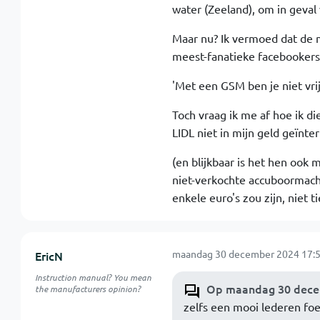
water (Zeeland), om in geval
Maar nu? Ik vermoed dat de 
meest-fanatieke facebookers z
'Met een GSM ben je niet vrij,
Toch vraag ik me af hoe ik d
LIDL niet in mijn geld geïnte
(en blijkbaar is het hen ook
niet-verkochte accuboormachi
enkele euro's zou zijn, niet tie
maandag 30 december 2024 17:5
EricN
Instruction manual? You mean
Op maandag 30 decem
the manufacturers opinion?
zelfs een mooi lederen fo