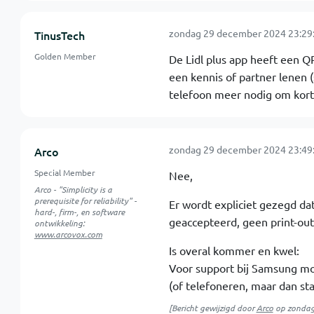
zondag 29 december 2024 23:29
TinusTech
Golden Member
De Lidl plus app heeft een Q
een kennis of partner lenen
telefoon meer nodig om korti
zondag 29 december 2024 23:49
Arco
Special Member
Nee,
Arco - "Simplicity is a
prerequisite for reliability" -
Er wordt expliciet gezegd da
hard-, firm-, en software
geaccepteerd, geen print-out
ontwikkeling:
www.arcovox.com
Is overal kommer en kwel:
Voor support bij Samsung moe
(of telefoneren, maar dan sta 
[Bericht gewijzigd door
Arco
op
zondag