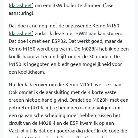
(
datasheet
) om een 3kW boiler te dimmen (fase
aansturing).
Dat doe ik nu nog met de bijpassende Kemo M150
(
datasheet
) zodat ik deze met PWM aan kan sturen.
Dat doe ik met een ESP32. Dat werkt goed, maar de
Kemo M150 wordt erg warm. De M028N heb ik op een
koellichaam zitten en blijft onder de 30 graden. De
M150 is ingegoten en biedt geen mogelijkheid voor
een koellichaam.
Nu denk ik erover om die Kemo M150 over te slaan.
Ook omdat ik de aansluiting met de 4 korte vaste
draden niet zo handig vind. Omdat de M028N met een
potmeter (470k lin) te bedienen is en je volgens mij
een galvanische scheiding moet hebben tussen het
circuit van de M028N en de ESP kwam ik op een
Vactrol uit. Is dat een goed/aardig idee? In de code die