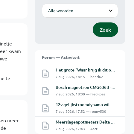
Modus
Zoek
inetje
 keer kwam
Forum — Activiteit
euwe
Het grote "Waar krijg ik dit onderdeel" topic Deel 11
7 aug 2026, 18:15 — henri62
ne te
Bosch magnetron CMG636B - 2 De oven doet het niet goed.
7 aug 2026, 18:00 — fred-loes
12v gelijkstroomdynamo wil niet laden.
7 aug 2026, 17:52 — ronny530
ksen meer
Meerslagenpotmeters Delta SM45-70D
 de
7 aug 2026, 17:43 — Aart