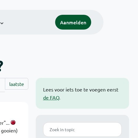
Aanmelden
?
laatste
Lees voor iets toe te voegen eerst
de FAQ
.
r"...
Zoek
 gooien)