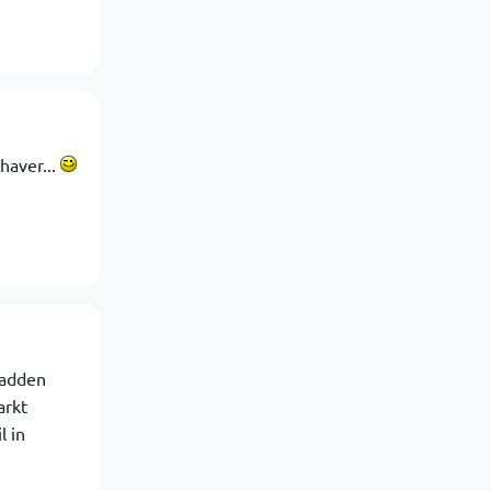
haver...
hadden
arkt
l in