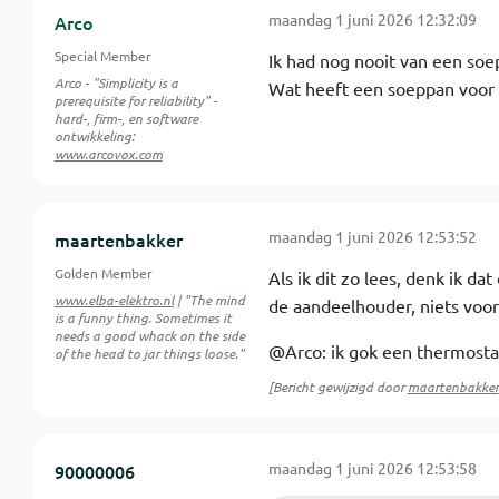
maandag 1 juni 2026 12:32:09
Arco
Special Member
Ik had nog nooit van een soe
Arco - "Simplicity is a
Wat heeft een soeppan voor e
prerequisite for reliability" -
hard-, firm-, en software
ontwikkeling:
www.arcovox.com
maandag 1 juni 2026 12:53:52
maartenbakker
Golden Member
Als ik dit zo lees, denk ik d
www.elba-elektro.nl
| "The mind
de aandeelhouder, niets voor 
is a funny thing. Sometimes it
needs a good whack on the side
@Arco: ik gok een thermosta
of the head to jar things loose."
[Bericht gewijzigd door
maartenbakker
maandag 1 juni 2026 12:53:58
90000006