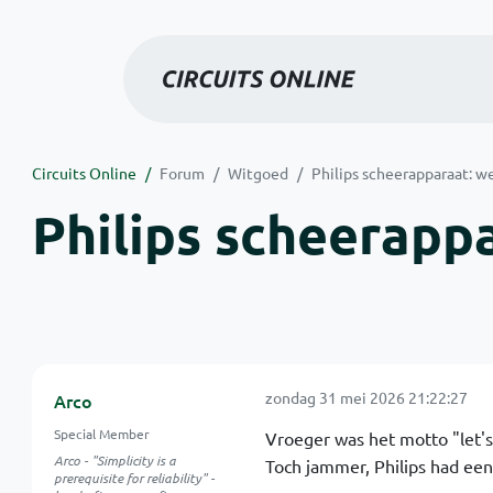
Circuits Online
Forum
Witgoed
Philips scheerapparaat: we
Philips scheerappa
zondag 31 mei 2026 21:22:27
Arco
Special Member
Vroeger was het motto "let's
Arco - "Simplicity is a
Toch jammer, Philips had een
prerequisite for reliability" -