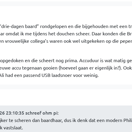
“drie-dagen baard” rondgelopen en die bijgehouden met een t
aar omdat ik me tijdens het douchen scheer. Daar konden die Br
n vrouwelijke collega’s waren ook wel uitgekeken op die peper
opgedoken en die scheert nog prima. Accuduur is wat matig g
euwe accu tegenaan gooien (hoeveel gaan er eigenlijk in?). Ook
Ali had een passend USB laadsnoer voor weinig.
6 23:10:35 schreef ohm pi
:
ijker te scheren dan baardhaar, dus ik denk dat een modern Phil
k vastslaat.