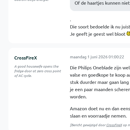
Of de haartjes kunnen niet
.
Die soort bedoelde ik nu juist
Je geeft je geest wel bloot
maandag 1 juni 2026 01:00:22
CrossFireX
A good housewife opens the
Die Philips Oneblade zijn wel
fridge-door at zero cross point
valse en goedkope te koop aa
of AC cycle.
stuk duurder maar gaan lang 
je een paar maanden scheren
worden.
Amazon doet nu en dan eens e
slaan en voorraadje nemen.
[Bericht gewijzigd door
CrossFireX
op
m