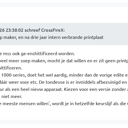
6 23:38:02 schreef CrossFireX
:
 maker, en na drie jaar intern verbrande printplaat
je mss ook ge-enshittificeerd worden.
el meer soep maken, mocht je dat willen en er zit geen printpl
ittificeren.
s 1000-series, doet het wel aardig, minder dan de vorige edite e
áár weer voor etc. De tondeuse is er inmiddels afbezuinigd en
uur als een heel nieuw apparaat. Kiezen voor een versie zonder 
 niet meer.
 meeste mensen willen', wordt je in hetzelfde keurslijf als di