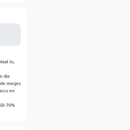
aat in,
n die
 de mesjes
accu en
e 60-70%