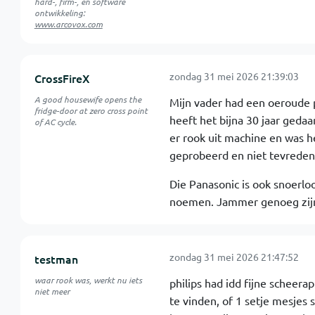
hard-, firm-, en software
ontwikkeling:
www.arcovox.com
zondag 31 mei 2026 21:39:03
CrossFireX
A good housewife opens the
Mijn vader had een oeroude p
fridge-door at zero cross point
heeft het bijna 30 jaar geda
of AC cycle.
er rook uit machine en was he
geprobeerd en niet tevreden
Die Panasonic is ook snoerlo
noemen. Jammer genoeg zijn
zondag 31 mei 2026 21:47:52
testman
waar rook was, werkt nu iets
philips had idd fijne scheer
niet meer
te vinden, of 1 setje mesjes