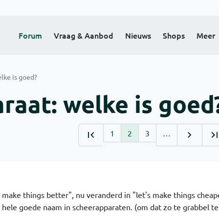
Forum
Vraag & Aanbod
Nieuws
Shops
Meer
lke is goed?
raat: welke is goed
1
2
3
…
 make things better", nu veranderd in "let's make things cheape
 hele goede naam in scheerapparaten. (om dat zo te grabbel te