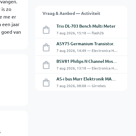
rvangen.
is zo
Vraag & Aanbod — Activiteit
de me er
 een jaar
Trio DL-703 Bench Multi Meter
g goed van
7 aug 2026, 15:18 — flash2b
ASY75 Germanium Transistor.
7 aug 2026, 14:49 — Electronica Hobbyist
BSV81 Philips N Channel Mosfet Transistors.
7 aug 2026, 13:18 — Electronica Hobbyist
AS-i bus Murr Elektronik MASI20 AS-Interface I/O-module 56440
7 aug 2026, 08:08 — Girrekes
s