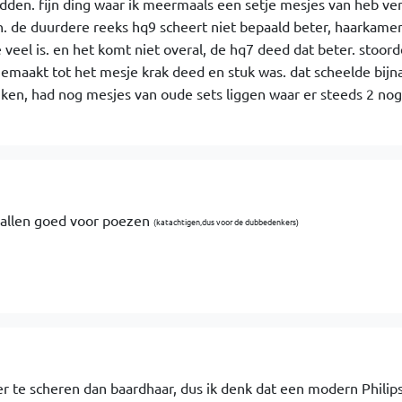
dden. fijn ding waar ik meermaals een setje mesjes van heb ve
 de duurdere reeks hq9 scheert niet bepaald beter, haarkamer 
te veel is. en het komt niet overal, de hq7 deed dat beter. stoor
gemaakt tot het mesje krak deed en stuk was. dat scheelde bijna
ken, had nog mesjes van oude sets liggen waar er steeds 2 no
n allen goed voor poezen
(katachtigen,dus voor de dubbedenkers)
er te scheren dan baardhaar, dus ik denk dat een modern Philip