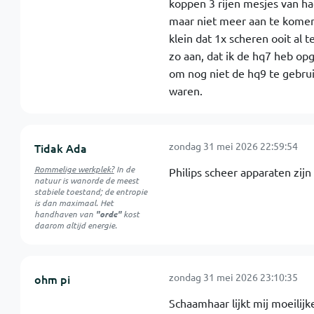
koppen 3 rijen mesjes van ha
maar niet meer aan te komen.
klein dat 1x scheren ooit al 
zo aan, dat ik de hq7 heb op
om nog niet de hq9 te gebrui
waren.
zondag 31 mei 2026 22:59:54
Tidak Ada
Rommelige werkplek?
In de
Philips scheer apparaten zij
natuur is
wanorde
de meest
stabiele toestand; de entropie
is dan maximaal. Het
handhaven van
"orde"
kost
daarom altijd energie.
zondag 31 mei 2026 23:10:35
ohm pi
Schaamhaar lijkt mij moeilijk