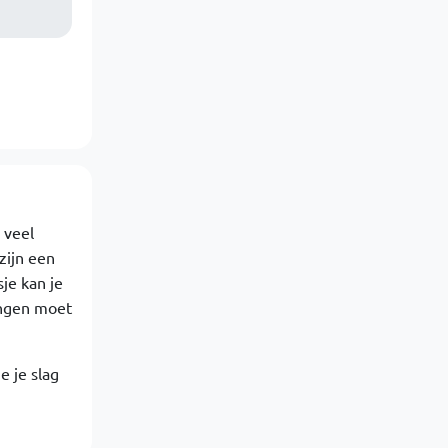
 veel
zijn een
je kan je
angen moet
e je slag