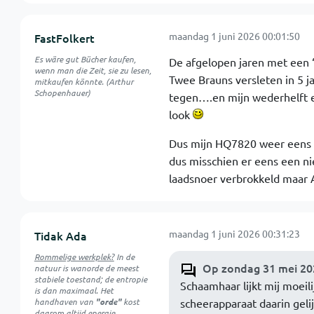
maandag 1 juni 2026 00:01:50
FastFolkert
Es wäre gut Bücher kaufen,
De afgelopen jaren met een 
wenn man die Zeit, sie zu lesen,
Twee Brauns versleten in 5 j
mitkaufen könnte. (Arthur
Schopenhauer)
tegen….en mijn wederhelft e
look
Dus mijn HQ7820 weer eens 
dus misschien er eens een ni
laadsnoer verbrokkeld maar 
maandag 1 juni 2026 00:31:23
Tidak Ada
Rommelige werkplek?
In de
Op zondag 31 mei 202
natuur is
wanorde
de meest
stabiele toestand; de entropie
Schaamhaar lijkt mij moeil
is dan maximaal. Het
handhaven van
"orde"
kost
scheerapparaat daarin gelij
daarom altijd energie.