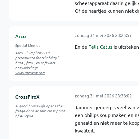
scheerapparaat daarin gelijk v
Of de haartjes kunnen niet d
zondag 31 mei 2026 23:25:57
Arco
Special Member
En de
Felis Catus
is uitsteken
Arco - "Simplicity is a
prerequisite for reliability" -
hard-, firm-, en software
ontwikkeling:
www.arcovox.com
zondag 31 mei 2026 23:38:02
CrossFireX
A good housewife opens the
Jammer genoeg is veel van wa
fridge-door at zero cross point
een philips soup maker, en na
of AC cycle.
gehaald en niet meer te koo
kwaliteit.