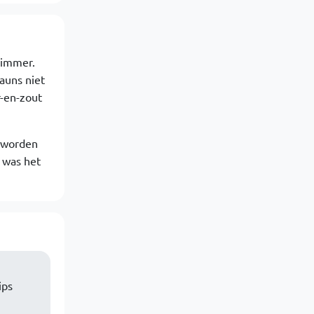
rimmer.
auns niet
-en-zout
eworden
 was het
ips