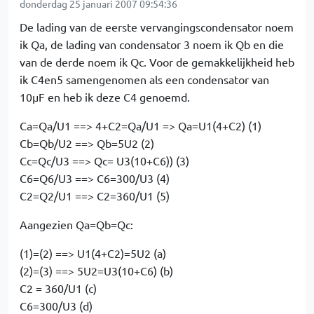
donderdag 25 januari 2007 09:54:36
De lading van de eerste vervangingscondensator noem
ik Qa, de lading van condensator 3 noem ik Qb en die
van de derde noem ik Qc. Voor de gemakkelijkheid heb
ik C4en5 samengenomen als een condensator van
10µF en heb ik deze C4 genoemd.
Ca=Qa/U1 ==> 4+C2=Qa/U1 => Qa=U1(4+C2) (1)
Cb=Qb/U2 ==> Qb=5U2 (2)
Cc=Qc/U3 ==> Qc= U3(10+C6)) (3)
C6=Q6/U3 ==> C6=300/U3 (4)
C2=Q2/U1 ==> C2=360/U1 (5)
Aangezien Qa=Qb=Qc:
(1)=(2) ==> U1(4+C2)=5U2 (a)
(2)=(3) ==> 5U2=U3(10+C6) (b)
C2 = 360/U1 (c)
C6=300/U3 (d)