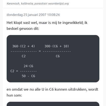
Keramisch, kalibratie, parasitair: woordenlijst.org
donderdag 25 januari 2007 10:08:26
Het klopt vast wel, maar is mij te ingewikkeld; ik
bedoel gewoon dit:
 360·(C2 + 4)     300·(C6 + 10) 

-------------- = ---------------

      C2                C6

       24·C6  

C2 = ---------

en omdat we nu alle U in C6 kunnen uitdrukken, wordt
hun som: