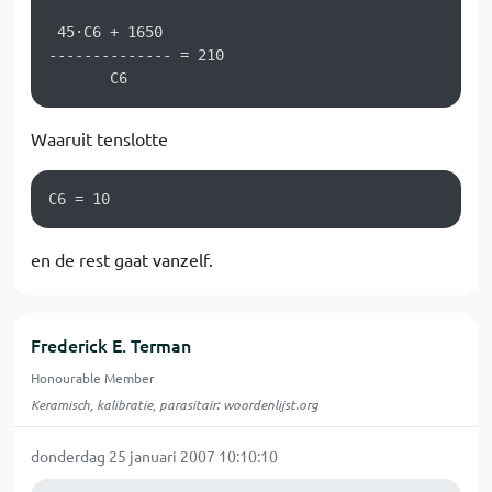
 45·C6 + 1650       

-------------- = 210

Waaruit tenslotte
C6 = 10 
en de rest gaat vanzelf.
Frederick E. Terman
Honourable Member
Keramisch, kalibratie, parasitair: woordenlijst.org
donderdag 25 januari 2007 10:10:10