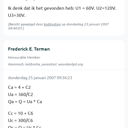
Ik denk dat ik het gevonden heb: U1 = 60V. U2=120V.
U3=30V.
[Bericht gewijzigd door
bobbydrop
op
donderdag 25 januari 2007
09:40:03
]
Frederick E. Terman
Honourable Member
Keramisch, kalibratie, parasitair: woordenlijst.org
donderdag 25 januari 2007 09:36:23
Ca = 4 + C2
Ua = 360/C2
Qa = Q = Ua * Ca
Cc = 10 + C6
Uc = 300/C6
Qc = Q = Uc * Cc