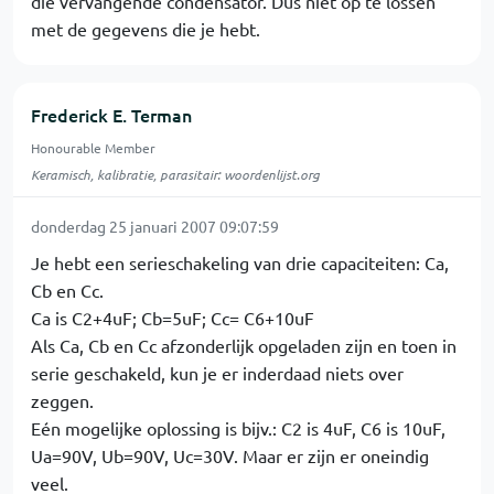
die vervangende condensator. Dus niet op te lossen
met de gegevens die je hebt.
Frederick E. Terman
Honourable Member
Keramisch, kalibratie, parasitair: woordenlijst.org
donderdag 25 januari 2007 09:07:59
Je hebt een serieschakeling van drie capaciteiten: Ca,
Cb en Cc.
Ca is C2+4uF; Cb=5uF; Cc= C6+10uF
Als Ca, Cb en Cc afzonderlijk opgeladen zijn en toen in
serie geschakeld, kun je er inderdaad niets over
zeggen.
Eén mogelijke oplossing is bijv.: C2 is 4uF, C6 is 10uF,
Ua=90V, Ub=90V, Uc=30V. Maar er zijn er oneindig
veel.