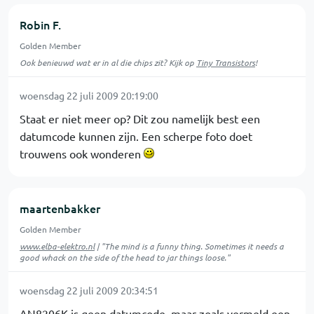
Robin F.
Golden Member
Ook benieuwd wat er in al die chips zit? Kijk op
Tiny Transistors
!
woensdag 22 juli 2009 20:19:00
Staat er niet meer op? Dit zou namelijk best een
datumcode kunnen zijn. Een scherpe foto doet
trouwens ook wonderen
maartenbakker
Golden Member
www.elba-elektro.nl
| "The mind is a funny thing. Sometimes it needs a
good whack on the side of the head to jar things loose."
woensdag 22 juli 2009 20:34:51
AN8206K is geen datumcode, maar zoals vermeld een