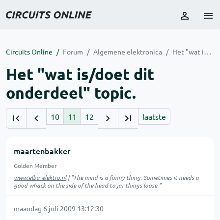
Circuits Online
Forum
Algemene elektronica
Het "wat is/doet dit onderdeel" topic.
Het "wat is/doet dit
onderdeel" topic.
10
11
12
laatste
maartenbakker
Golden Member
www.elba-elektro.nl
| "The mind is a funny thing. Sometimes it needs a
good whack on the side of the head to jar things loose."
maandag 6 juli 2009 13:12:30