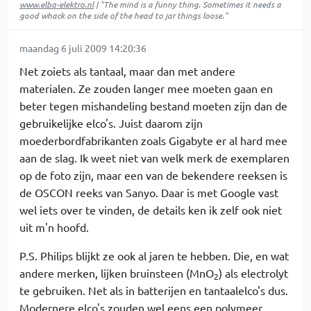
www.elba-elektro.nl
| "The mind is a funny thing. Sometimes it needs a
good whack on the side of the head to jar things loose."
maandag 6 juli 2009 14:20:36
Net zoiets als tantaal, maar dan met andere
materialen. Ze zouden langer mee moeten gaan en
beter tegen mishandeling bestand moeten zijn dan de
gebruikelijke elco's. Juist daarom zijn
moederbordfabrikanten zoals Gigabyte er al hard mee
aan de slag. Ik weet niet van welk merk de exemplaren
op de foto zijn, maar een van de bekendere reeksen is
de OSCON reeks van Sanyo. Daar is met Google vast
wel iets over te vinden, de details ken ik zelf ook niet
uit m'n hoofd.
P.S. Philips blijkt ze ook al jaren te hebben. Die, en wat
andere merken, lijken bruinsteen (MnO
) als electrolyt
2
te gebruiken. Net als in batterijen en tantaalelco's dus.
Modernere elco's zouden wel eens een polymeer