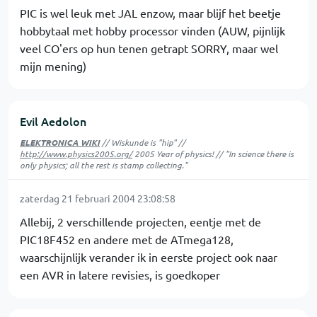
PIC is wel leuk met JAL enzow, maar blijf het beetje
hobbytaal met hobby processor vinden (AUW, pijnlijk
veel CO'ers op hun tenen getrapt SORRY, maar wel
mijn mening)
Evil Aedolon
ELEKTRONICA WIKI
// Wiskunde is "hip" //
http://www.physics2005.org/
2005 Year of physics! // "In science there is
only physics; all the rest is stamp collecting."
zaterdag 21 februari 2004 23:08:58
Allebij, 2 verschillende projecten, eentje met de
PIC18F452 en andere met de ATmega128,
waarschijnlijk verander ik in eerste project ook naar
een AVR in latere revisies, is goedkoper