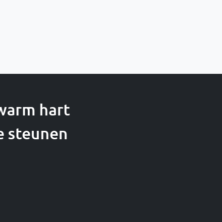
 warm hart
e steunen