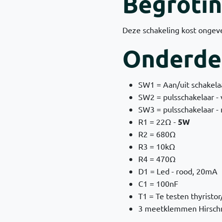
Begroti
Deze schakeling kost ongeve
Onderdel
SW1 = Aan/uit schakel
SW2 = pulsschakelaar -
SW3 = pulsschakelaar 
R1 = 22Ω -
5W
R2 = 680Ω
R3 = 10kΩ
R4 = 470Ω
D1 = Led - rood, 20mA
C1 = 100nF
T1 = Te testen thyristo
3 meetklemmen Hirsch