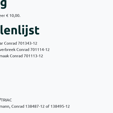
ng
er € 10,00.
enlijst
aar Conrad 701343-12
 verbreek Conrad 701114-12
- maak Conrad 701113-12
r/TRIAC
mann, Conrad 138487-12 of 138495-12