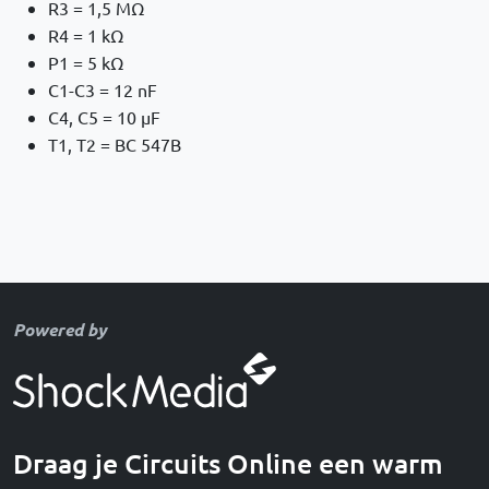
R3 = 1,5 MΩ
R4 = 1 kΩ
P1 = 5 kΩ
C1-C3 = 12 nF
C4, C5 = 10 µF
T1, T2 = BC 547B
Powered by
Draag je Circuits Online een warm