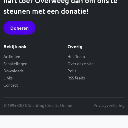
hart toe? Overweeg dan om ons te
steunen met een donatie!
Doneren
Bekijk ook
Overig
Artikelen
Het Team
Schakelingen
Over deze site
Downloads
Polls
Links
RSS feeds
Contact
© 1999-2026 Stichting Circuits Online
Privacyverklaring