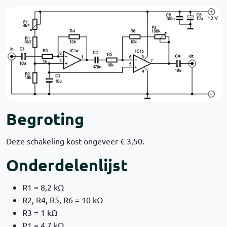
Begroting
Deze schakeling kost ongeveer € 3,50.
Onderdelenlijst
R1 = 8,2 kΩ
R2, R4, R5, R6 = 10 kΩ
R3 = 1 kΩ
P1 = 4,7 kΩ