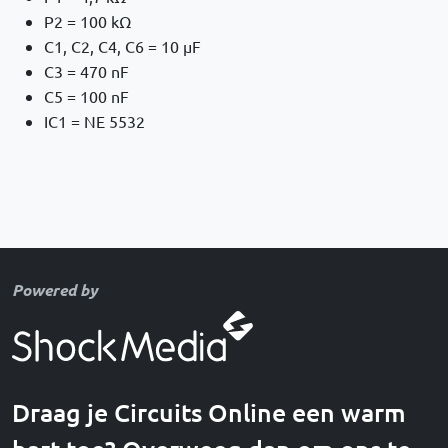
P2 = 100 kΩ
C1, C2, C4, C6 = 10 µF
C3 = 470 nF
C5 = 100 nF
IC1 = NE 5532
Powered by
Draag je Circuits Online een warm