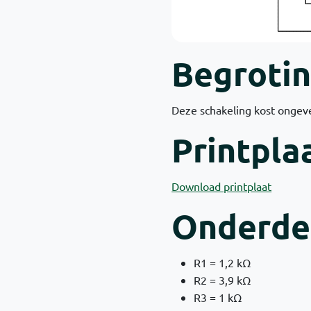
Begroti
Deze schakeling kost ongeve
Printpla
Download printplaat
Onderdel
R1 = 1,2 kΩ
R2 = 3,9 kΩ
R3 = 1 kΩ