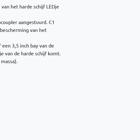
e van het harde schijf LEDje
ocoupler aangestuurd. C1
e bescherming van het
f een 3,5 inch bay van de
e van de harde schijf komt.
 massa).