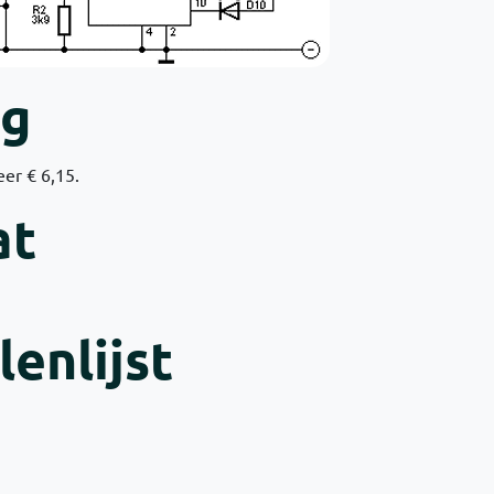
ng
er € 6,15.
at
enlijst