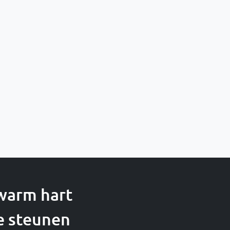
 warm hart
e steunen