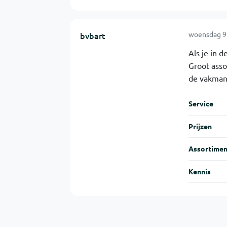
woensdag 9 
bvbart
Als je in d
Groot asso
de vakmann
Service
Prijzen
Assortimen
Kennis