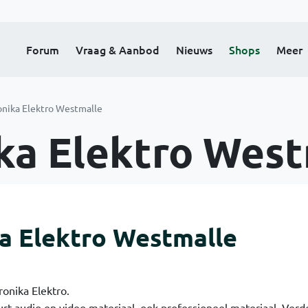
Forum
Vraag & Aanbod
Nieuws
Shops
Meer
onika Elektro Westmalle
ka Elektro West
a Elektro Westmalle
ronika Elektro.
rt audio en video materiaal, ook professioneel materiaal. Verd