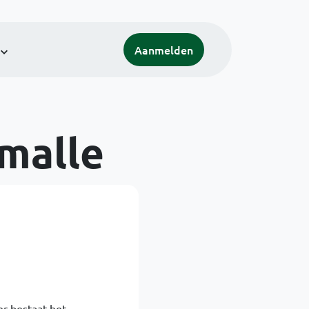
Aanmelden
malle
er bestaat het