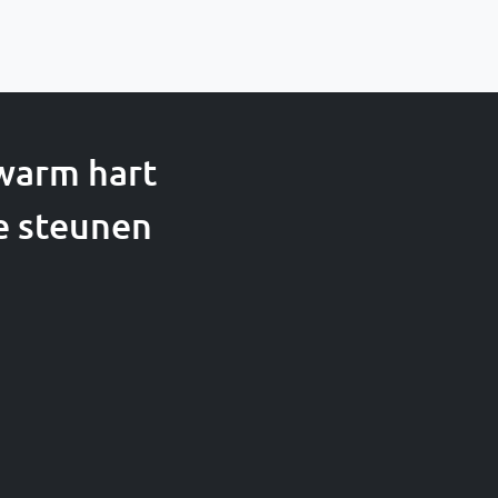
 warm hart
e steunen