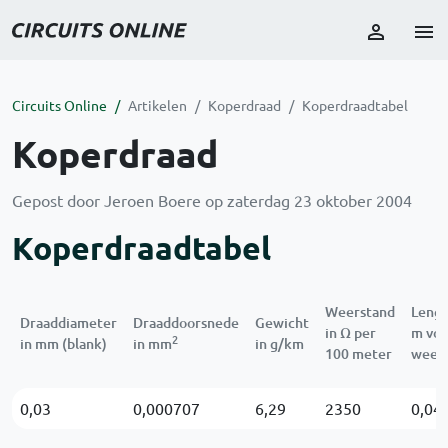
Circuits Online
Artikelen
Koperdraad
Koperdraadtabel
Koperdraad
Gepost door Jeroen Boere op zaterdag 23 oktober 2004
Koperdraadtabel
Weerstand
Lengt
Draaddiameter
Draaddoorsnede
Gewicht
in Ω per
m voo
2
in mm (blank)
in mm
in g/km
100 meter
weer
0,03
0,000707
6,29
2350
0,04