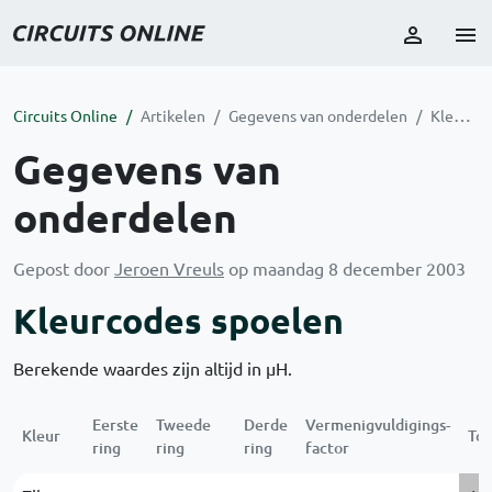
Circuits Online
Artikelen
Gegevens van onderdelen
Kleurcodes spoelen
Gegevens van
onderdelen
Gepost door
Jeroen Vreuls
op maandag 8 december 2003
Kleurcodes spoelen
Berekende waardes zijn altijd in µH.
Eerste
Tweede
Derde
Vermenigvuldigings-
Kleur
Tol
ring
ring
ring
factor