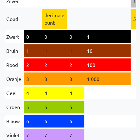
Zilver
10
decimale
Goud
5 
punt
Zwart
0
0
0
1
Bruin
1
1
1
10
Rood
2
2
2
100
Oranje
3
3
3
1 000
Geel
4
4
4
Groen
5
5
5
Blauw
6
6
6
Violet
7
7
7