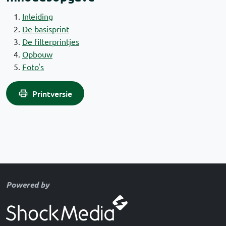
Inleiding
De basisprint
De filterprintjes
Opbouw
Foto's
Printversie
Powered by