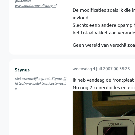
guidelines" -
www.audioconsultancy.nl
-
De modificaties zoals ik die
invloed.
Slechts eenb andere opamp hie
het totaalpakket aan verande
Geen wereld van verschil zo
woensdag 4 juli 2007 00:38:25
Stynus
Met vriendelijke groet, Stynus |||
Ik heb vandaag de frontplaa
http://www.elektronicastynus.b
Nu nog 2 zenerdiodes en erin
e