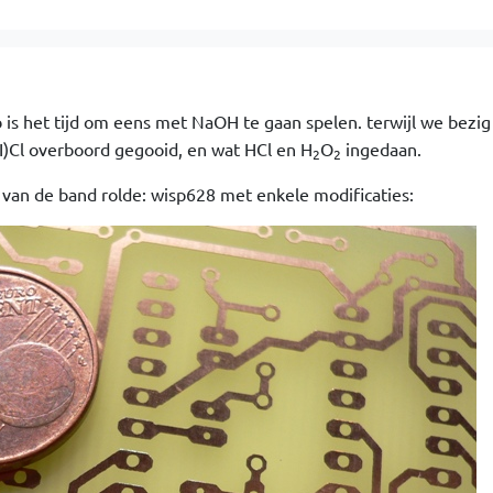
b is het tijd om eens met NaOH te gaan spelen. terwijl we bezi
I)Cl overboord gegooid, en wat HCl en H
O
ingedaan.
2
2
t van de band rolde: wisp628 met enkele modificaties: