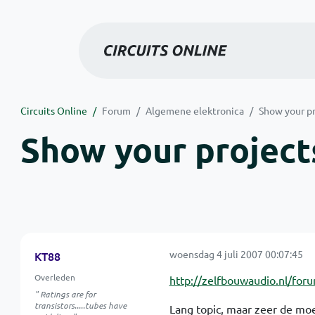
Circuits Online
Forum
Algemene elektronica
Show your pr
Show your projects
woensdag 4 juli 2007 00:07:45
KT88
Overleden
http://zelfbouwaudio.nl/fo
" Ratings are for
transistors.....tubes have
Lang topic, maar zeer de moe