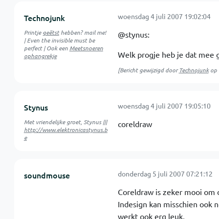
woensdag 4 juli 2007 19:02:04
Technojunk
Printje
geëtst
hebben? mail me!
@stynus:
| Even the invisible must be
perfect | Ook een
Meetsnoeren
Welk progje heb je dat mee 
ophangrekje
[Bericht gewijzigd door
Technojunk
op
woensdag 4 juli 2007 19:05:10
Stynus
Met vriendelijke groet, Stynus |||
coreldraw
http://www.elektronicastynus.b
e
donderdag 5 juli 2007 07:21:12
soundmouse
Coreldraw is zeker mooi om d
Indesign kan misschien ook n
werkt ook erg leuk.