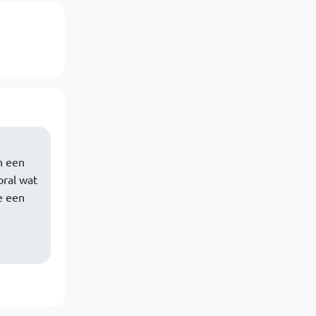
n een
oral wat
e een