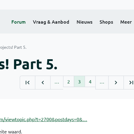
Forum
Vraag & Aanbod
Nieuws
Shops
Meer
ojects! Part 5.
! Part 5.
…
2
3
4
…
rum/viewtopic.php?t=2700&postdays=0&…
ite waard.