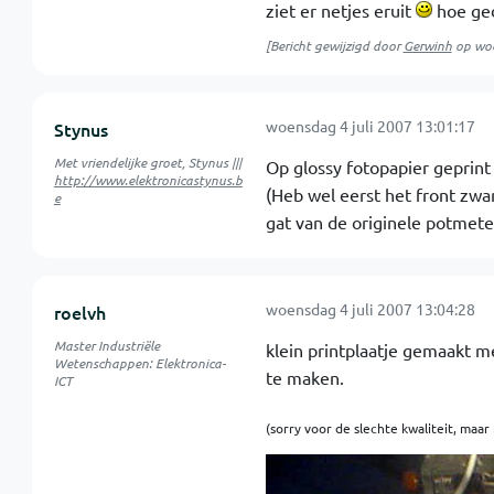
ziet er netjes eruit
hoe ged
[Bericht gewijzigd door
Gerwinh
op
woe
woensdag 4 juli 2007 13:01:17
Stynus
Met vriendelijke groet, Stynus |||
Op glossy fotopapier geprint
http://www.elektronicastynus.b
(Heb wel eerst het front zwa
e
gat van de originele potmete
woensdag 4 juli 2007 13:04:28
roelvh
Master Industriële
klein printplaatje gemaakt m
Wetenschappen: Elektronica-
te maken.
ICT
(sorry voor de slechte kwaliteit, maar