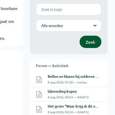
Zoek
 hoorbare
 gaat om
Modus
en.
Zoek
Forum — Activiteit
Bellen en blazen bij solderen van Chinese PCBs
8 aug 2026, 01:38 — nonius
labvoeding kopen
8 aug 2026, 00:53 — RAAF12
Het grote "Waar krijg ik dit onderdeel" topic Deel 11
8 aug 2026, 00:34 — RAAF12