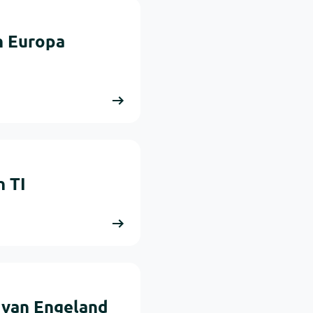
n Europa
 TI
r van Engeland