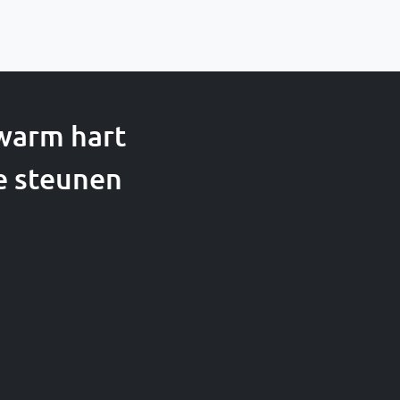
 warm hart
e steunen