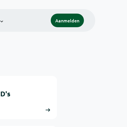
Aanmelden
D's