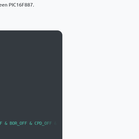
 een PIC16F887.
 
F & BOR_OFF & CPD_OFF & CP_OFF & MCLRE_OFF & PWRTE_ON 
