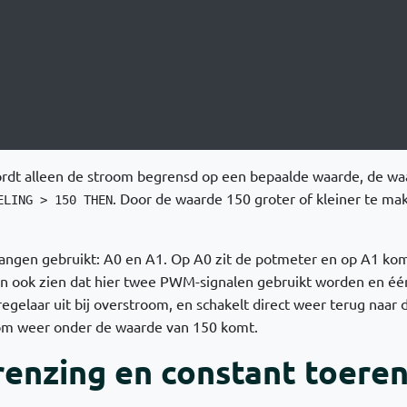
rdt alleen de stroom begrensd op een bepaalde waarde, de w
. Door de waarde 150 groter of kleiner te mak
ELING > 150 THEN
angen gebruikt: A0 en A1. Op A0 zit de potmeter en op A1 kom
kan ook zien dat hier twee PWM-signalen gebruikt worden en één
regelaar uit bij overstroom, en schakelt direct weer terug naar d
oom weer onder de waarde van 150 komt.
enzing en constant toeren