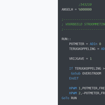
;543210       
ANSELH = 
%000000
;----------------------
; VOORBEELD STROOMMETIN
;----------------------
RUN::

    POTMETER = 
ADIn
0
    TERUGKOPPELING = 
AD
    VRIJGAVE = 
1
If
 TERUGKOPPELING >
GoSub
 OVERSTROOM

EndIf
HPWM
1
,POTMETER,FRE
HPWM
2
GoTo