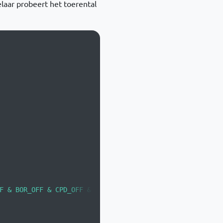
aar probeert het toerental
  
F & BOR_OFF & CPD_OFF & CP_OFF & MCLRE_OFF & PWRTE_ON 
