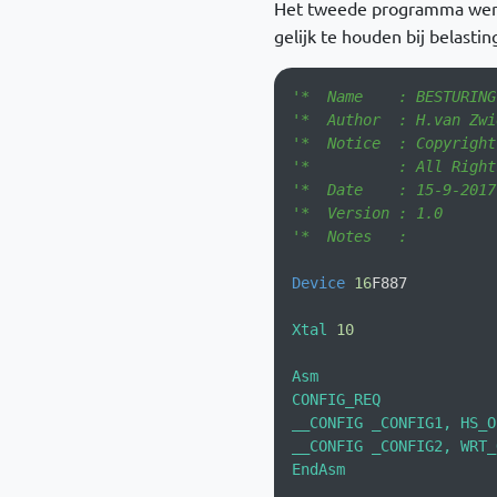
Het tweede programma werkt
gelijk te houden bij belasti
'*  Name    : BESTURING
'*  Author  : H.van Zwi
'*  Notice  : Copyright
'*          : All Right
'*  Date    : 15-9-2017
'*  Version : 1.0      
'*  Notes   :          
Device
16
F887          
Xtal
10
Asm                    
CONFIG_REQ            

__CONFIG _CONFIG1, HS_O
__CONFIG _CONFIG2, WRT_
EndAsm