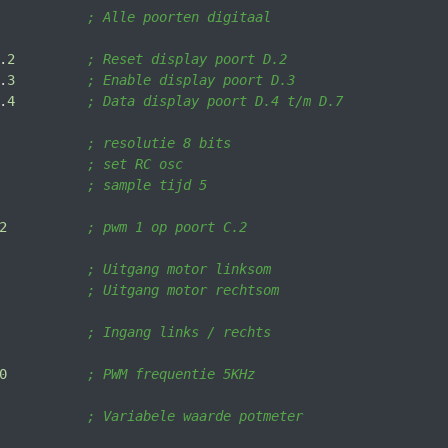
           
; Alle poorten digitaal
.
2
; Reset display poort D.2
.
3
; Enable display poort D.3
.
4
; Data display poort D.4 t/m D.7
; resolutie 8 bits
           
; set RC osc
; sample tijd 5
2
; pwm 1 op poort C.2
; Uitgang motor linksom
; Uitgang motor rechtsom
; Ingang links / rechts
0
; PWM frequentie 5KHz
; Variabele waarde potmeter