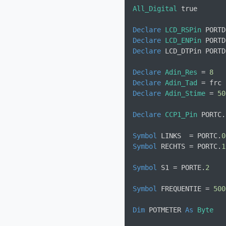
All_Digital
 true       
Declare
LCD_RSPin
 PORTD
Declare
LCD_ENPin
 PORTD
Declare
 LCD_DTPin PORTD
Declare
Adin_Res
 = 
8
Declare
Adin_Tad
 = frc 
Declare
Adin_Stime
 = 
50
Declare
CCP1_Pin
 PORTC.
Symbol
 LINKS  = PORTC.
0
Symbol
 RECHTS = PORTC.
1
Symbol
 S1 = PORTE.
2
Symbol
 FREQUENTIE = 
500
Dim
 POTMETER 
As
Byte