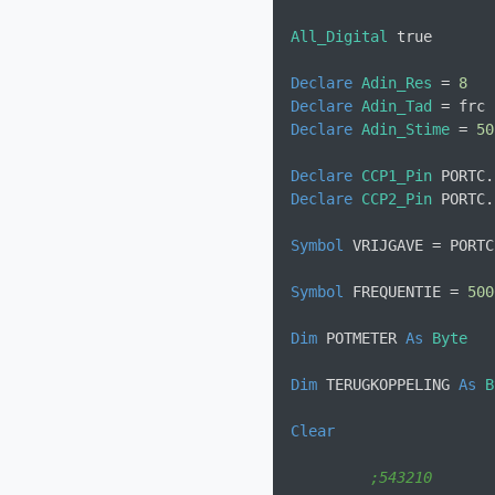
All_Digital
 true       
Declare
Adin_Res
 = 
8
Declare
Adin_Tad
 = frc 
Declare
Adin_Stime
 = 
50
Declare
CCP1_Pin
 PORTC.
Declare
CCP2_Pin
 PORTC.
Symbol
 VRIJGAVE = PORTC
Symbol
 FREQUENTIE = 
500
Dim
 POTMETER 
As
Byte
Dim
 TERUGKOPPELING 
As
B
Clear
;543210       