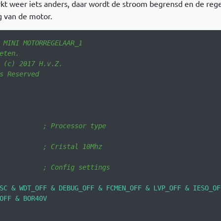
 weer iets anders, daar wordt de stroom begrensd en de regel
ng van de motor.
 MINI MOTORREGELAAR_1                                   
eten.                                    
 (c) 2017 H.v.Z.                         
s Reserved                               
                                         
                                         
                                         
           
; Processor type
; Cristal 10Mhz
           
; Config settings
SC & WDT_OFF & DEBUG_OFF & FCMEN_OFF & LVP_OFF & IESO_OF
OFF & BOR40V 
