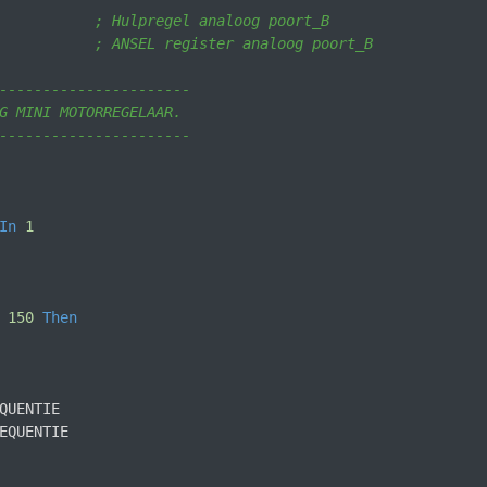
           ; Hulpregel analoog poort_B
; ANSEL register analoog poort_B
----------------------
G MINI MOTORREGELAAR.
----------------------
In
1
 
150
Then
QUENTIE 
