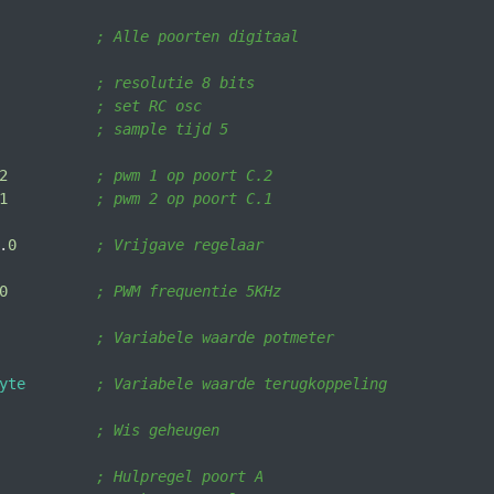
           
; Alle poorten digitaal
; resolutie 8 bits
           
; set RC osc
; sample tijd 5
2
; pwm 1 op poort C.2
1
; pwm 2 op poort C.1
.
0
; Vrijgave regelaar
0
; PWM frequentie 5KHz
; Variabele waarde potmeter
yte
; Variabele waarde terugkoppeling
; Wis geheugen 
           ; Hulpregel poort A