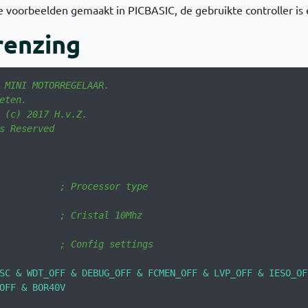
e voorbeelden gemaakt in PICBASIC, de gebruikte controller is
enzing
 MINI MOTORREGELAAR.                                    
eten.                                    
 (c) 2017 H.v.Z.                         
s Reserved                               
                                         
                                         
           
; Processor type
; Cristal 10Mhz
           
; Config settings
SC & WDT_OFF & DEBUG_OFF & FCMEN_OFF & LVP_OFF & IESO_OF
OFF & BOR40V 
