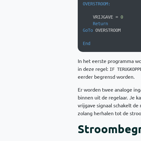
    VRIJGAVE = 
0
Return
GoTo
 OVERSTROOM

End
In het eerste programma wo
in deze regel:
IF TERUGKOPP
eerder begrensd worden.
Er worden twee analoge ing
binnen uit de regelaar. Je 
vrijgave signaal schakelt de 
zolang herhalen tot de str
Stroombegr