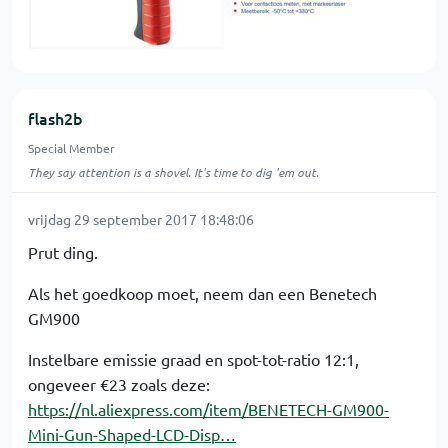
flash2b
Special Member
They say attention is a shovel. It's time to dig 'em out.
vrijdag 29 september 2017 18:48:06
Prut ding.
Als het goedkoop moet, neem dan een Benetech
GM900
Instelbare emissie graad en spot-tot-ratio 12:1,
ongeveer €23 zoals deze:
https://nl.aliexpress.com/item/BENETECH-GM900-
Mini-Gun-Shaped-LCD-Disp…