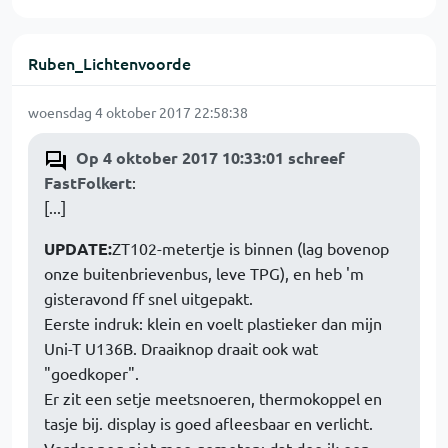
Ruben_Lichtenvoorde
woensdag 4 oktober 2017 22:58:38
Op 4 oktober 2017 10:33:01 schreef
FastFolkert
:
[...]
UPDATE:
ZT102-metertje is binnen (lag bovenop
onze buitenbrievenbus, leve TPG), en heb 'm
gisteravond ff snel uitgepakt.
Eerste indruk: klein en voelt plastieker dan mijn
Uni-T U136B. Draaiknop draait ook wat
"goedkoper".
Er zit een setje meetsnoeren, thermokoppel en
tasje bij. display is goed afleesbaar en verlicht.
Verder nog niet mee gemeten; dat doe ik een