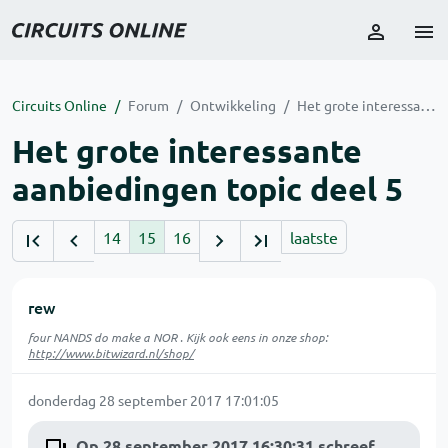
Circuits Online
Forum
Ontwikkeling
Het grote interessante aanbiedingen topic deel 5
Het grote interessante
aanbiedingen topic deel 5
14
15
16
laatste
rew
four NANDS do make a NOR . Kijk ook eens in onze shop:
http://www.bitwizard.nl/shop/
donderdag 28 september 2017 17:01:05
Op 28 september 2017 16:30:31 schreef