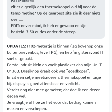
FastFolkert
:
zit er eigenlijk een thermokoppel oid bij voor de
temp meting? Op de gearbest site zie ik daar niets
over....
EDIT: never mind, ik heb er gewoon eentje
besteld. 7,50 euries onder de streep.
UPDATE:
ZT102-metertje is binnen (lag bovenop onze
buitenbrievenbus, leve TPG), en heb 'm gisteravond ff
snel uitgepakt.
Eerste indruk: klein en voelt plastieker dan mijn Uni-T
U136B. Draaiknop draait ook wat "goedkoper".
Er zit een setje meetsnoeren, thermokoppel en tasje
bij. display is goed afleesbaar en verlicht.
Verder nog niet mee gemeten; dat doe ik een dezer
dagen wel.
Je vraagt je af hoe ze het voor dat bedrag kunnen
maken en verschepen.