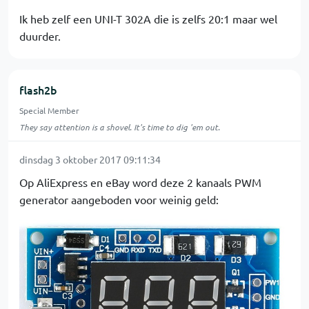
Ik heb zelf een UNI-T 302A die is zelfs 20:1 maar wel
duurder.
flash2b
Special Member
They say attention is a shovel. It's time to dig 'em out.
dinsdag 3 oktober 2017 09:11:34
Op AliExpress en eBay word deze 2 kanaals PWM
generator aangeboden voor weinig geld: