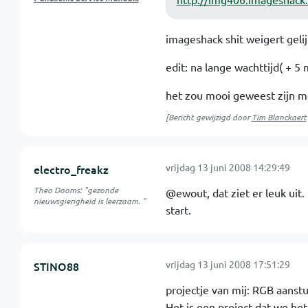
imageshack shit weigert geli
edit: na lange wachttijd( + 5 
het zou mooi geweest zijn mo
[Bericht gewijzigd door
Tim Blanckaert
vrijdag 13 juni 2008 14:29:49
electro_freakz
Theo Dooms: "gezonde
@ewout, dat ziet er leuk uit
nieuwsgierigheid is leerzaam. "
start.
vrijdag 13 juni 2008 17:51:29
STINO88
projectje van mij: RGB aanst
Het is een project dat we he