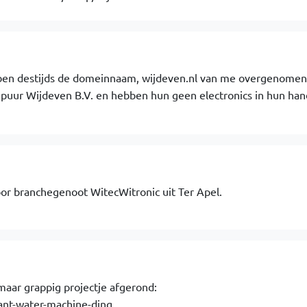
ebben destijds de domeinnaam, wijdeven.nl van me overgenomen
 puur Wijdeven B.V. en hebben hun geen electronics in hun ha
r branchegenoot WitecWitronic uit Ter Apel.
aar grappig projectje afgerond:
ant-water-machine-ding.