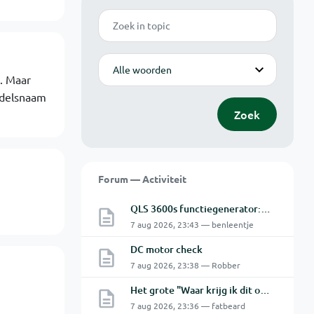
Zoek
Modus
. Maar
ndelsnaam
Zoek
Forum — Activiteit
QLS 3600s functiegenerator: software verbinden lukt niet.
7 aug 2026, 23:43 — benleentje
DC motor check
7 aug 2026, 23:38 — Robber
Het grote "Waar krijg ik dit onderdeel" topic Deel 11
7 aug 2026, 23:36 — fatbeard