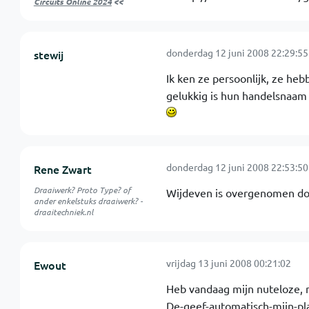
Circuits Online 2024
<<
donderdag 12 juni 2008 22:29:55
stewij
Ik ken ze persoonlijk, ze h
gelukkig is hun handelsnaam
donderdag 12 juni 2008 22:53:50
Rene Zwart
Draaiwerk? Proto Type? of
Wijdeven is overgenomen doo
ander enkelstuks draaiwerk? -
draaitechniek.nl
vrijdag 13 juni 2008 00:21:02
Ewout
Heb vandaag mijn nuteloze, m
De-geef-automatisch-mijn-pl