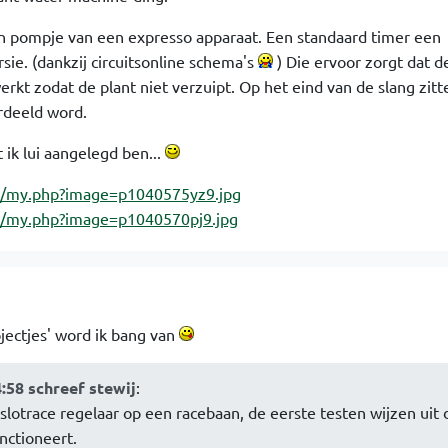
n pompje van een expresso apparaat. Een standaard timer een
ie. (dankzij circuitsonline schema's
) Die ervoor zorgt dat 
rkt zodat de plant niet verzuipt. Op het eind van de slang zitt
rdeeld word.
ik lui aangelegd ben...
us/my.php?image=p1040575yz9.jpg
s/my.php?image=p1040570pj9.jpg
jectjes' word ik bang van
:58 schreef stewij
:
 slotrace regelaar op een racebaan, de eerste testen wijzen uit d
ctioneert.