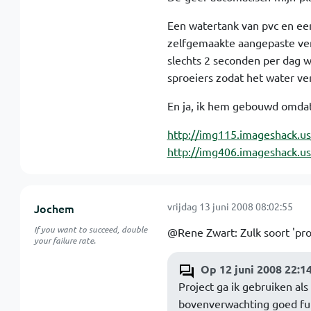
Een watertank van pvc en ee
zelfgemaakte aangepaste vers
slechts 2 seconden per dag we
sproeiers zodat het water ve
En ja, ik hem gebouwd omdat 
http://img115.imageshack.
http://img406.imageshack.u
vrijdag 13 juni 2008 08:02:55
Jochem
If you want to succeed, double
@Rene Zwart: Zulk soort 'pro
your failure rate.
Op 12 juni 2008 22:14
Project ga ik gebruiken als
bovenverwachting goed fun