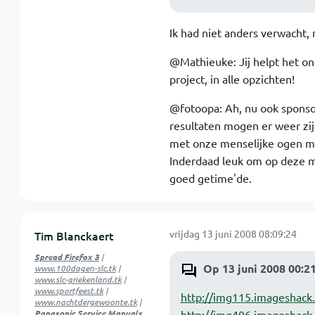
Ik had niet anders verwacht, 
@Mathieuke: Jij helpt het on
project, in alle opzichten!
@fotoopa: Ah, nu ook sponsor
resultaten mogen er weer zij
met onze menselijke ogen mis
Inderdaad leuk om op deze ma
goed getime'de.
vrijdag 13 juni 2008 08:09:24
Tim Blanckaert
Spread Firefox 3
|
Op 13 juni 2008 00:2
www.100dagen-slc.tk
|
www.slc-griekenland.tk
|
www.sportfeest.tk
|
http://img115.imageshac
www.nachtdergewoonte.tk
|
Panasonic Service Manuals
http://img406.imageshack