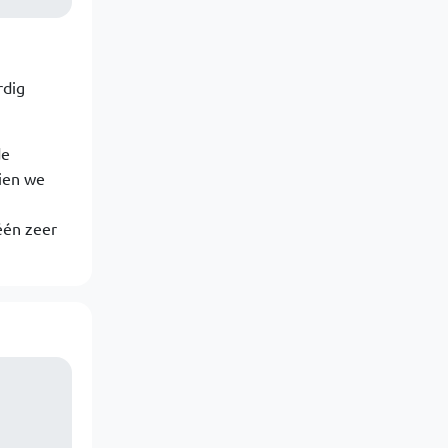
rdig
de
zien we
één zeer