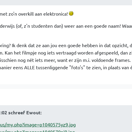
met zo'n overkill aan elektronica!
derwijs (of, z'n studenten dan) weer aan een goede naam! Waa
ing? Ik denk dat ze aan jou een goede hebben in dat opzicht, 
n. Kan het filmpje nog iets vertraagd worden afgespeeld, dan 
schien nog nét iets meer, want er zijn m.i. voldoende frames.
nier eens ALLE tussenliggende "foto's" te zien, in plaats van 
1:02 schreef Ewout
:
k.us/my.php?image=p1040575yz9.jpg
.us/my.php?image=p1040570pj9.jpg