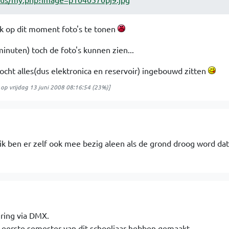
jk op dit moment foto's te tonen
minuten) toch de foto's kunnen zien...
cht alles(dus elektronica en reservoir) ingebouwd zitten
op
vrijdag 13 juni 2008 08:16:54
(23%)]
. ik ben er zelf ook mee bezig aleen als de grond droog word d
uring via DMX.
t eerste semester van dit schooljaar hebben gemaakt.