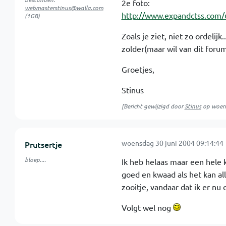
2e foto:
webmasterstinus@walla.com
http://www.expandctss.com
(1GB)
Zoals je ziet, niet zo ordeli
zolder(maar wil van dit for
Groetjes,
Stinus
[Bericht gewijzigd door
Stinus
op
woen
woensdag 30 juni 2004 09:14:44
Prutsertje
bloep....
Ik heb helaas maar een hele k
goed en kwaad als het kan all
zooitje, vandaar dat ik er n
Volgt wel nog