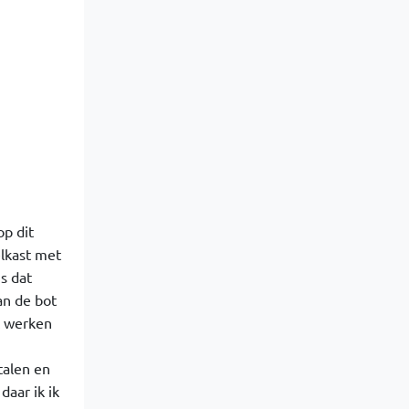
op dit
elkast met
s dat
an de bot
ik werken
talen en
aar ik ik