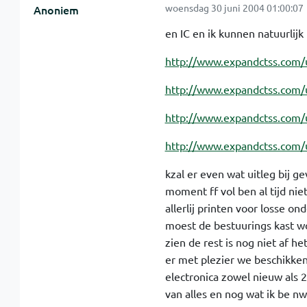
woensdag 30 juni 2004 01:00:07
Anoniem
en IC en ik kunnen natuurlijk 
http://www.expandctss.com
http://www.expandctss.com
http://www.expandctss.com/
http://www.expandctss.com
kzal er even wat uitleg bij g
moment ff vol ben al tijd ni
allerlij printen voor losse o
moest de bestuurings kast wo
zien de rest is nog niet af he
er met plezier we beschikken
electronica zowel nieuw als 
van alles en nog wat ik be n