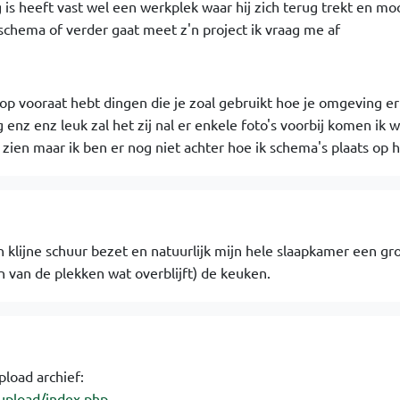
g is heeft vast wel een werkplek waar hij zich terug trekt en moo
chema of verder gaat meet z'n project ik vraag me af
 op vooraat hebt dingen die je zoal gebruikt hoe je omgeving eru
enz enz leuk zal het zij nal er enkele foto's voorbij komen ik wi
 zien maar ik ben er nog niet achter hoe ik schema's plaats op 
 klijne schuur bezet en natuurlijk mijn hele slaapkamer een gr
 van de plekken wat overblijft) de keuken.
pload archief:
upload/index.php