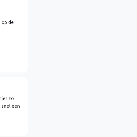
g op de
hier zo
t snel een