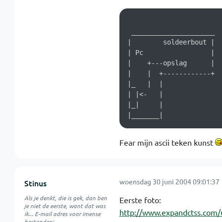
 _____________________

|        soldeerbout |

| Pc                 |

|    +---opslag      |

|    |  +------------+

|_   |  |

| |<-   |

|_|     |

Fear mijn ascii teken kunst
woensdag 30 juni 2004 09:01:37
Stinus
Als je denkt, die is gek, dan ben
Eerste foto:
je niet de eerste, want dat was
http://www.expandctss.com
ik... E-mail adres voor imense
bestanden: