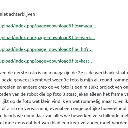
niet achterblijven
/upload/index.php?page=download&file=maga…
/upload/index.php?page=download&file=werk…
upload/index.php?page=download&file=htfr…
/upload/index.php?page=download&file=kast…
even de eerste foto is mijn magazijn de 2e is de werkbank staat 
et bezig geweest komt wel weer 3e foto is mijn all-round-romm
nderdelen en andere crap de 4e foto is een mislukt project van on
rden van de robot die op foto 3 staat jekan alleen het frame v
t lijkt op de foto wat klein vind ik en wat rommelig maar IC en 
 of airco en verwarming evenal een ongelooflijke hoeveelheid
2e hands we doen daar van alles we bewerken verschillende me
wel mee eens dat het werkblad een keer verander moet worden d