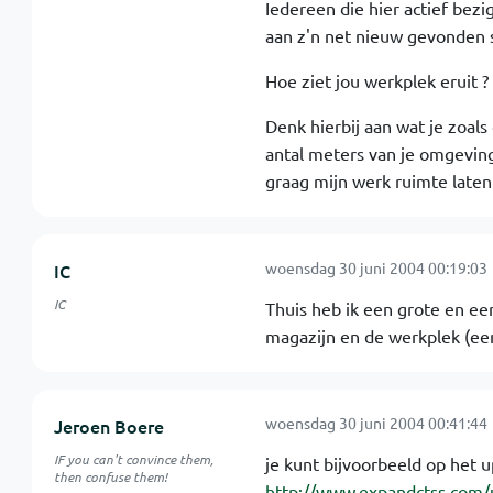
Iedereen die hier actief bezi
aan z'n net nieuw gevonden s
Hoe ziet jou werkplek eruit ?
Denk hierbij aan wat je zoals
antal meters van je omgeving 
graag mijn werk ruimte laten
woensdag 30 juni 2004 00:19:03
IC
IC
Thuis heb ik een grote en een
magazijn en de werkplek (een
woensdag 30 juni 2004 00:41:44
Jeroen Boere
IF you can't convince them,
je kunt bijvoorbeeld op het u
then confuse them!
http://www.expandctss.com/