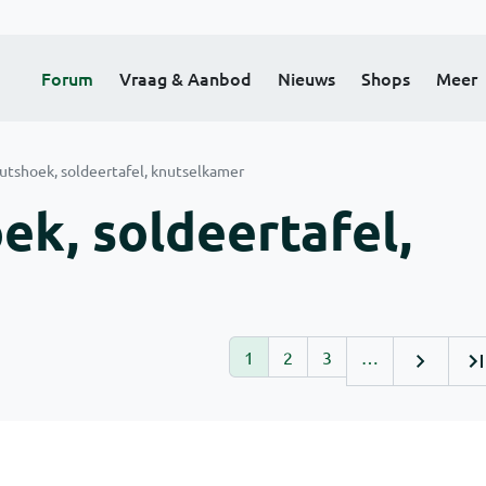
Forum
Vraag & Aanbod
Nieuws
Shops
Meer
utshoek, soldeertafel, knutselkamer
ek, soldeertafel,
1
2
3
…