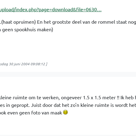
/upload/index.php?page=download&file=0630…
jk...(haat opruimen) En het grootste deel van de rommel staat no
um geen spookhuis maken)
sdag 30 juni 2004 09:08:12
]
leine ruimte om te werken, ongeveer 1.5 x 1.5 meter !! Ik heb 
es in gepropt. Juist door dat het zo'n kleine ruimte is wordt he
u ook even geen foto van maak