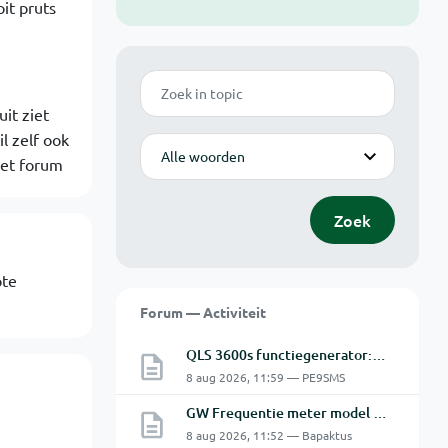
it pruts
Zoek
it ziet
l zelf ook
Modus
het forum
Zoek
ote
Forum — Activiteit
QLS 3600s functiegenerator: software verbinden lukt niet.
8 aug 2026, 11:59 — PE9SMS
GW Frequentie meter model GFC-8010G probleem
8 aug 2026, 11:52 — Bapaktus