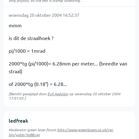
only physics; all the rest is stamp collecting."
woensdag 20 oktober 2004 16:52:37
mmm
is dit de straalhoek ?
pi/1000 = 1mrad
2000*tg (pi/1000)= 6.28mm per meter... (breedte van
straal)
of 2000*tg (0.18°) = 6.28...
[Bericht gewijzigd door
Evil Aedolon
op
woensdag 20 oktober 2004
17:01:05
]
ledfreak
Moderator green laser forum
http://www.greenlasers.co.uk/cgi-
bin/yabb/YaBB.cgi