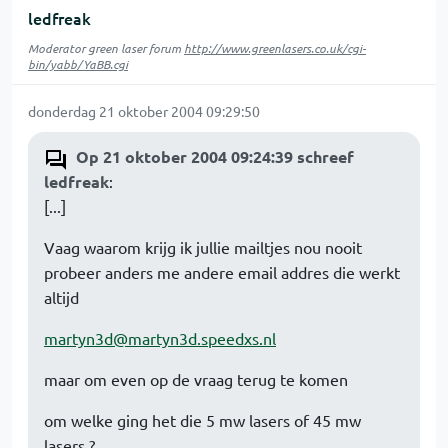
ledfreak
Moderator green laser forum
http://www.greenlasers.co.uk/cgi-
bin/yabb/YaBB.cgi
donderdag 21 oktober 2004 09:29:50
Op 21 oktober 2004 09:24:39 schreef
ledfreak
:
[...]
Vaag waarom krijg ik jullie mailtjes nou nooit
probeer anders me andere email addres die werkt
altijd
martyn3d@martyn3d.speedxs.nl
maar om even op de vraag terug te komen
om welke ging het die 5 mw lasers of 45 mw
lasers ?