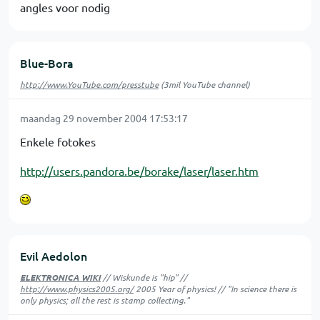
angles voor nodig
Blue-Bora
http://www.YouTube.com/presstube
(3mil YouTube channel)
maandag 29 november 2004 17:53:17
Enkele fotokes
http://users.pandora.be/borake/laser/laser.htm
Evil Aedolon
ELEKTRONICA WIKI
// Wiskunde is "hip" //
http://www.physics2005.org/
2005 Year of physics! // "In science there is
only physics; all the rest is stamp collecting."