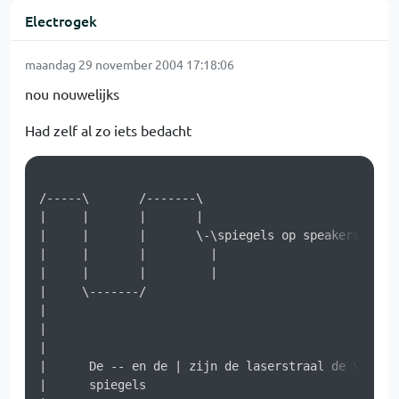
Electrogek
maandag 29 november 2004 17:18:06
nou nouwelijks
Had zelf al zo iets bedacht
/-----\       /-------\

|     |       |       |

|     |       |       \-\spiegels op speakers 

|     |       |         |

|     |       |         |

|     \-------/

|

|

|

|      De -- en de | zijn de laserstraal de \ en / 
|      spiegels
