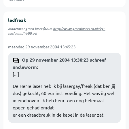
ledfreak
Moderator green laser forum
http://www.greenlasers.co.uk/cgi-
bin/yabb/YaBB.cgi
maandag 29 november 2004 13:45:23
Op 29 november 2004 13:38:23 schreef
uncleworm
:
[...]
De HeNe laser heb ik bij lasergay/freak (dat ben jij
dus) gekocht, 60 eur incl. voeding. Het was iig wel
in eindhoven. Ik heb hem toen nog helemaal
opgen gehad omdat
er een draadbreuk in de kabel in de laser zat.