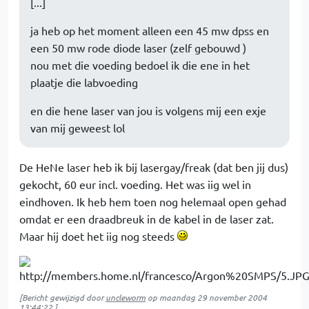
[...]
ja heb op het moment alleen een 45 mw dpss en
een 50 mw rode diode laser (zelf gebouwd )
nou met die voeding bedoel ik die ene in het
plaatje die labvoeding
en die hene laser van jou is volgens mij een exje
van mij geweest lol
De HeNe laser heb ik bij lasergay/freak (dat ben jij dus)
gekocht, 60 eur incl. voeding. Het was iig wel in
eindhoven. Ik heb hem toen nog helemaal open gehad
omdat er een draadbreuk in de kabel in de laser zat.
Maar hij doet het iig nog steeds
[Bericht gewijzigd door
uncleworm
op
maandag 29 november 2004
13:44:22
]