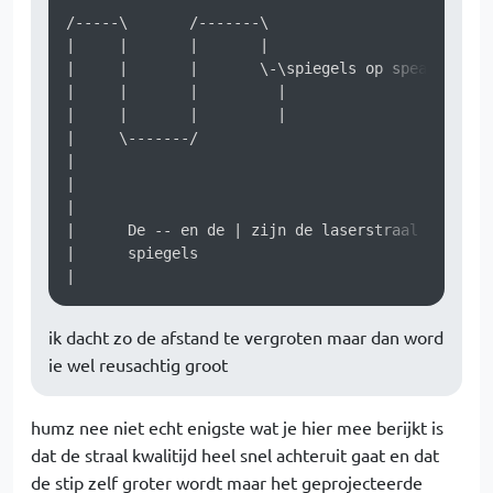
/-----\       /-------\

|     |       |       |

|     |       |       \-\spiegels op speakers 

|     |       |         |

|     |       |         |

|     \-------/

|

|

|

|      De -- en de | zijn de laserstraal de \ en 
|      spiegels

ik dacht zo de afstand te vergroten maar dan word
ie wel reusachtig groot
humz nee niet echt enigste wat je hier mee berijkt is
dat de straal kwalitijd heel snel achteruit gaat en dat
de stip zelf groter wordt maar het geprojecteerde