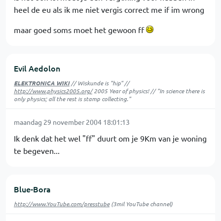
heel de eu als ik me niet vergis correct me if im wrong
maar goed soms moet het gewoon ff
Evil Aedolon
ELEKTRONICA WIKI
// Wiskunde is "hip" //
http://www.physics2005.org/
2005 Year of physics! // "In science there is
only physics; all the rest is stamp collecting."
maandag 29 november 2004 18:01:13
Ik denk dat het wel "ff" duurt om je 9Km van je woning
te begeven...
Blue-Bora
http://www.YouTube.com/presstube
(3mil YouTube channel)