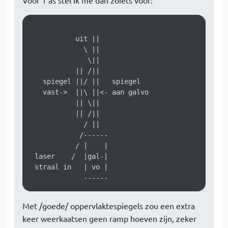
Voor 1 as stel ik me dan zoiets voor:
           uit ||

             \ ||

              \||

           || /||

   spiegel ||/ ||   spiegel

   vast->  ||\ ||<- aan galvo

           || \||

           || /||

             / ||

            /------

           / |    |

 laser    /  |gal-|

 straal in   | vo |

Met /goede/ oppervlaktespiegels zou een extra
keer weerkaatsen geen ramp hoeven zijn, zeker