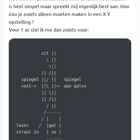
is heel simpel maar spreekt mij eigenlijk best aan. Hou
zou je zoiets alleen moeten maken in een X Y
opstelling ?
Voor 1 as stel ik me dan zoiets voor:
           uit ||

             \ ||

              \||

           || /||

   spiegel ||/ ||   spiegel

   vast->  ||\ ||<- aan galvo

           || \||

           || /||

             / ||

            /------

           / |    |

 laser    /  |gal-|

 straal in   | vo |
