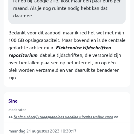
Ik heb bij Google 2TB, kost maar een paar euro per
maand. Als je nog ruimte nodig hebt kan dat
daarmee.
Bedankt voor dit aanbod, maar ik red het wel met mijn
100 GB opslagcapaciteit. Maar bovendien is de centrale
gedachte achter mijn '
Elektronica tijdschriften
repositorium
' dat alle tijdschriften, die verspreid zijn
over tientallen plaatsen op het internet, nu op één
plek worden verzameld en van daaruit te benaderen
zijn.
Sine
Moderator
>>
[Animo check] Hoogspannings voeding Circuits Online 2024
<<
maandag 21 augustus 2023 10:30:17