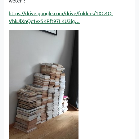
weten :
https://drive.google.com/drive/folders/1XG4Q-
VhkJlXnQc1vxSKRft97LKU3lg…