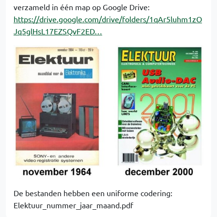
verzameld in één map op Google Drive:
https://drive.google.com/drive/folders/1qAr5luhm1zO
Jq5glHsL17EZSQvF2ED…
De bestanden hebben een uniforme codering:
Elektuur_nummer_jaar_maand.pdf