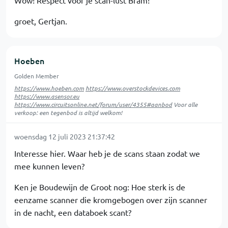
Wow! Respect voor je scan-lust Bram!
groet, Gertjan.
Hoeben
Golden Member
https://www.hoeben.com
https://www.overstockdevices.com
https://www.asensor.eu
https://www.circuitsonline.net/forum/user/4355#aanbod
Voor alle
verkoop: een tegenbod is altijd welkom!
woensdag 12 juli 2023 21:37:42
Interesse hier. Waar heb je de scans staan zodat we
mee kunnen leven?
Ken je Boudewijn de Groot nog: Hoe sterk is de
eenzame scanner die kromgebogen over zijn scanner
in de nacht, een databoek scant?