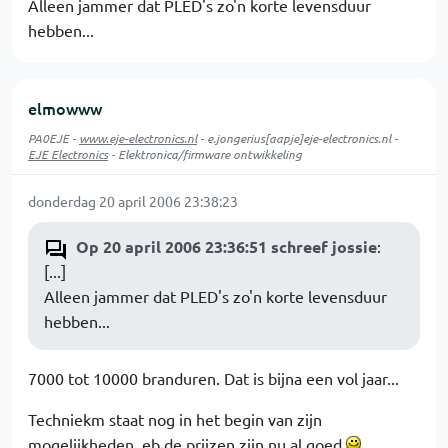
Alleen jammer dat PLED's zo'n korte levensduur
hebben...
elmowww
PA0EJE -
www.eje-electronics.nl
- e.jongerius[aapje]eje-electronics.nl -
EJE Electronics
- Elektronica/firmware ontwikkeling
donderdag 20 april 2006 23:38:23
Op 20 april 2006 23:36:51 schreef jossie
:
[...]
Alleen jammer dat PLED's zo'n korte levensduur
hebben...
7000 tot 10000 branduren. Dat is bijna een vol jaar...
Techniekm staat nog in het begin van zijn
mogelijkheden, eb de prijzen zijn nu al goed