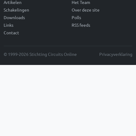
Artikelen
Het Team
Schakelingen
Over deze site
Downloads
Polls
Links
RSS feeds
Contact
© 1999-2026 Stichting Circuits Online
Privacyverklaring