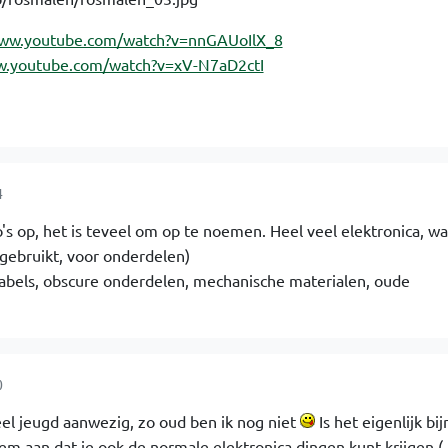
www.youtube.com/watch?v=nnGAUoIlX_8
w.youtube.com/watch?v=xV-N7aD2ctI
4
's op, het is teveel om op te noemen. Heel veel elektronica, w
gebruikt, voor onderdelen)
kabels, obscure onderdelen, mechanische materialen, oude
0
veel jeugd aanwezig, zo oud ben ik nog niet
Is het eigenlijk bij
em aan dat je ook de normale elektronica dingen kunt krijgen (