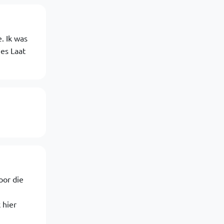
. Ik was
ies Laat
oor die
 hier