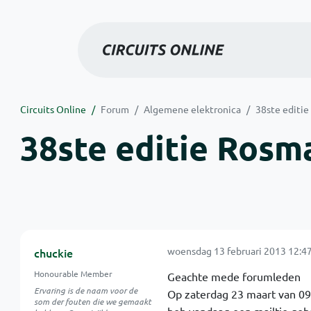
Circuits Online
Forum
Algemene elektronica
38ste editi
38ste editie Rosm
woensdag 13 februari 2013 12:4
chuckie
Honourable Member
Geachte mede forumleden
Ervaring is de naam voor de
Op zaterdag 23 maart van 09:
som der fouten die we gemaakt