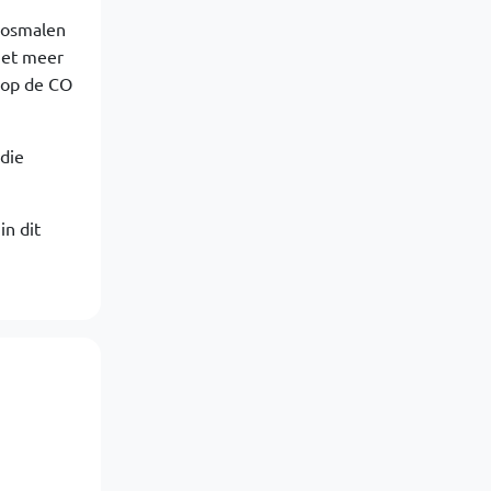
 Rosmalen
iet meer
 op de CO
die
in dit