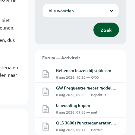
dezelfde
Modus
 niet
teunen.
Zoek
en, dus
Forum — Activiteit
terialen
Bellen en blazen bij solderen van Chinese PCBs
ulen naar
8 aug 2026, 10:30 — OXO
GW Frequentie meter model GFC-8010G probleem
8 aug 2026, 09:56 — Bapaktus
labvoeding kopen
8 aug 2026, 09:56 — mel
QLS 3600s functiegenerator: software verbinden lukt niet.
8 aug 2026, 09:17 — HarmP