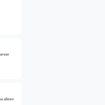
aarvan
na alleen