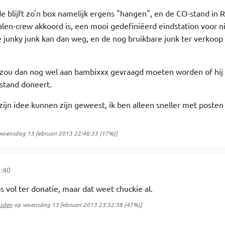
 blijft zo'n box namelijk ergens "hangen", en de CO-stand in
alen-crew akkoord is, een mooi gedefiniëerd eindstation voor n
 junky junk kan dan weg, en de nog bruikbare junk ter verkoop
zou dan nog wel aan bambixxx gevraagd moeten worden of hij 
stand doneert.
 zijn idee kunnen zijn geweest, ik ben alleen sneller met posten 
woensdag 13 februari 2013 22:46:33
(17%)]
1:40
 vol ter donatie, maar dat weet chuckie al.
usden
op
woensdag 13 februari 2013 23:32:38
(47%)]