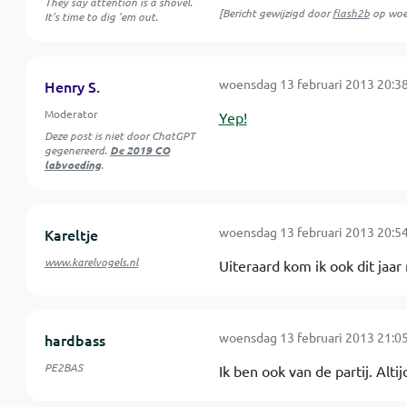
They say attention is a shovel.
[Bericht gewijzigd door
flash2b
op
woe
It's time to dig 'em out.
woensdag 13 februari 2013 20:3
Henry S.
Moderator
Yep!
Deze post is niet door ChatGPT
gegenereerd.
De 2019 CO
labvoeding
.
woensdag 13 februari 2013 20:5
Kareltje
www.karelvogels.nl
Uiteraard kom ik ook dit jaa
woensdag 13 februari 2013 21:0
hardbass
PE2BAS
Ik ben ook van de partij. Altij