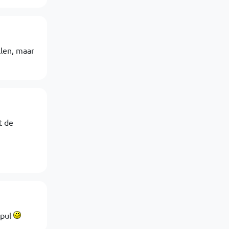
llen, maar
t de
spul