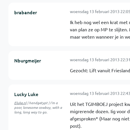
woensdag 13 februari 2013 22:0
brabander
Ik heb nog wel een krat met
van plan ze op MP te slijten.
maar weten wanneer je in we
woensdag 13 februari 2013 22:3
Nburgmeijer
Gezocht: Lift vanuit Friesla
woensdag 13 februari 2013 22:4
Lucky Luke
Eluke.nl
| handgetypt | I'm a
Uit het TGIMBOEJ project kwa
poor, lonesome cowboy, with a
migrerende dozen. Iig voor d
long, long way to go.
afgesproken* (Maar nog niet
post).