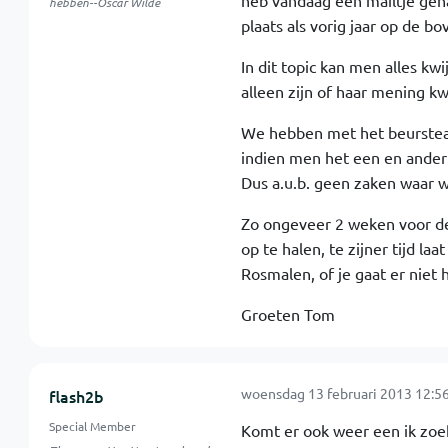
heb vandaag een mailtje gehad
hebben--Oscar Wilde
plaats als vorig jaar op de bo
In dit topic kan men alles kw
alleen zijn of haar mening k
We hebben met het beurstea
indien men het een en ander 
Dus a.u.b. geen zaken waar w
Zo ongeveer 2 weken voor de
op te halen, te zijner tijd la
Rosmalen, of je gaat er niet h
Groeten Tom
woensdag 13 februari 2013 12:5
flash2b
Special Member
Komt er ook weer een ik zoek 