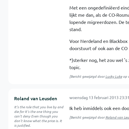
Met een ongedefiniëerd einde
lijkt me dan, als de CO-Rosm
lopende migreerdozen. De te
stand.
Voor Nerdeland en Blackbox 
doorstuurt of ook aan de CO 
*)sterker nog, het zou wel 's
topic.
[Bericht gewijzigd door
Lucky Luke
op
woensdag 13 februari 2013 23:3
Roland van Leusden
It's the rule that you live by and
Ik heb inmiddels ook een doos
die for It's the one thing you
can't deny Even though you
[Bericht gewijzigd door
Roland van Le
don't know what the price is. It
is justified.