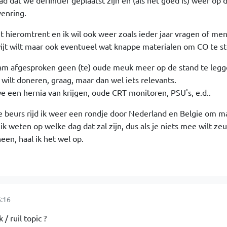
 dat we definitief geplaatst zijn en (als het goed is) weer op 
venring.
ijt hieromtrent en ik wil ook weer zoals ieder jaar vragen of men
wijt wilt maar ook eventueel wat knappe materialen om CO te s
m afgesproken geen (te) oude meuk meer op de stand te legg
wilt doneren, graag, maar dan wel iets relevants.
e een hernia van krijgen, oude CRT monitoren, PSU's, e.d..
 beurs rijd ik weer een rondje door Nederland en Belgie om ma
at ik weten op welke dag dat zal zijn, dus als je niets mee wilt ze
een, haal ik het wel op.
6:16
/ ruil topic ?