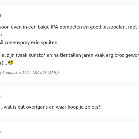
1
ewoon even in een bakje IPA dompelen en goed uitspoelen, met 
...
siliconenspray erin spuiten.
l zijn (vaak kunstof en na tientallen jaren vaak erg bros gewo
)...
g 3 augustus 2021 12:01:28
(27%)]
0
wat is dat overigens en waar koop je zoiets?
5