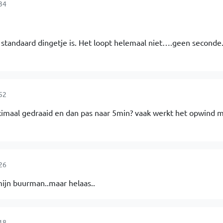
34
standaard dingetje is. Het loopt helemaal niet….geen seconde.
52
aximaal gedraaid en dan pas naar 5min? vaak werkt het opwind 
26
mijn buurman..maar helaas..
18