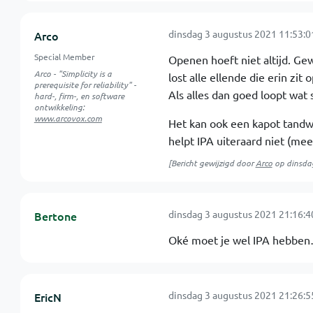
dinsdag 3 augustus 2021 11:53:0
Arco
Special Member
Openen hoeft niet altijd. G
Arco - "Simplicity is a
lost alle ellende die erin zit op
prerequisite for reliability" -
Als alles dan goed loopt wat 
hard-, firm-, en software
ontwikkeling:
www.arcovox.com
Het kan ook een kapot tandwie
helpt IPA uiteraard niet (meer
[Bericht gewijzigd door
Arco
op
dinsda
dinsdag 3 augustus 2021 21:16:4
Bertone
Oké moet je wel IPA hebben…
dinsdag 3 augustus 2021 21:26:5
EricN