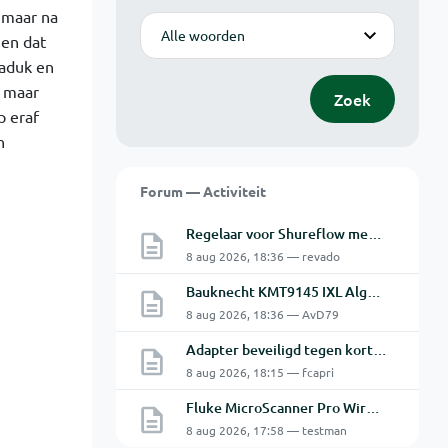
…maar na
Modus
 en dat
kaduk en
r maar
Zoek
p eraf
n
Forum — Activiteit
Regelaar voor Shureflow membraanpomp
8 aug 2026, 18:36 — revado
Bauknecht KMT9145 IXL Algemeen Alarm na Bezig met verwarmen
8 aug 2026, 18:36 — AvD79
Adapter beveiligd tegen kortsluiting maar toch defect?
8 aug 2026, 18:15 — fcapri
Fluke MicroScanner Pro Wiremap adapter
8 aug 2026, 17:58 — testman