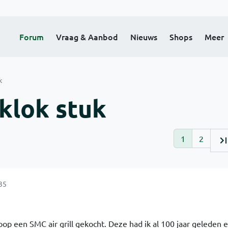
Forum
Vraag & Aanbod
Nieuws
Shops
Meer
k
rklok stuk
1
2
35
oop een SMC air grill gekocht. Deze had ik al 100 jaar geleden 