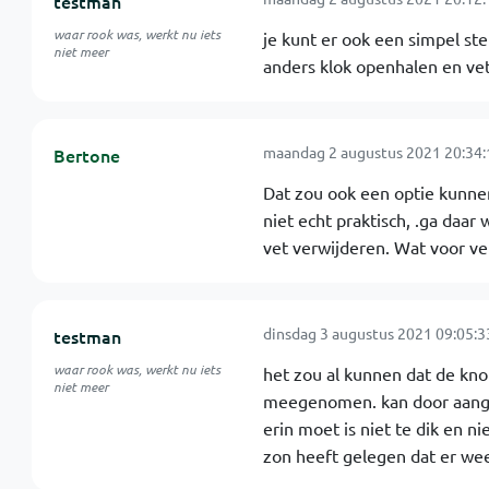
testman
waar rook was, werkt nu iets
je kunt er ook een simpel st
niet meer
anders klok openhalen en vet
maandag 2 augustus 2021 20:34:
Bertone
Dat zou ook een optie kunnen
niet echt praktisch, .ga daa
vet verwijderen. Wat voor ve
dinsdag 3 augustus 2021 09:05:3
testman
waar rook was, werkt nu iets
het zou al kunnen dat de knop
niet meer
meegenomen. kan door aangek
erin moet is niet te dik en ni
zon heeft gelegen dat er we