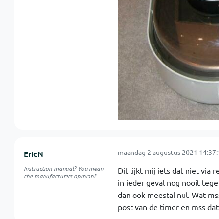
maandag 2 augustus 2021 14:37:
EricN
Instruction manual? You mean
Dit lijkt mij iets dat niet vi
the manufacturers opinion?
in ieder geval nog nooit teg
dan ook meestal nul. Wat mss 
post van de timer en mss dat h