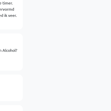
e timer.
vervormd
d ik veer.
n Alcohol?