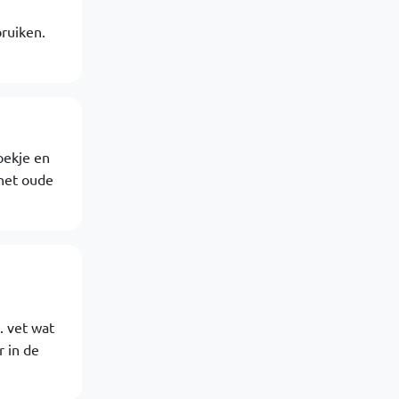
bruiken.
oekje en
 het oude
. vet wat
r in de