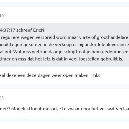
10
4:37:17 schreef EricN
:
 via reguliere wegen verspreid word maar via tv of groothandelaren
 nooit tegen gekomen in de verkoop of bij onderdelenleverancie
al nul. Wat mss wel kan daar je schrijft dat je hem gedemontee
 timer en mss dat het iets is dat in veel toestellen gebruikt is.
 zal deze een deze dagen weer open maken. Thks
05
er?? Mogelijkl loopt motortje te zwaar door het vet wat vertaaid