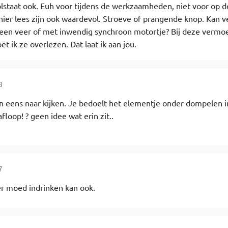
olstaat ook. Euh voor tijdens de werkzaamheden, niet voor op d
 hier lees zijn ook waardevol. Stroeve of prangende knop. Kan 
 een veer of met inwendig synchroon motortje? Bij deze vermoe
 ik ze overlezen. Dat laat ik aan jou.
8
 eens naar kijken. Je bedoelt het elementje onder dompelen i
floop! ? geen idee wat erin zit..
7
er moed indrinken kan ook.