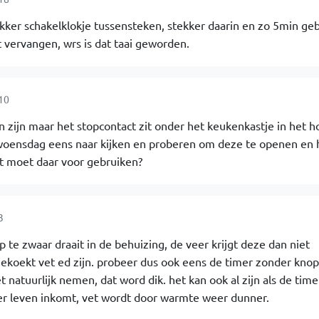
ekker schakelklokje tussensteken, stekker daarin en zo 5min ge
 vervangen, wrs is dat taai geworden.
10
 zijn maar het stopcontact zit onder het keukenkastje in het h
r woensdag eens naar kijken en proberen om deze te openen en
t moet daar voor gebruiken?
3
 te zwaar draait in de behuizing, de veer krijgt deze dan niet
oekt vet ed zijn. probeer dus ook eens de timer zonder knop
et natuurlijk nemen, dat word dik. het kan ook al zijn als de time
er leven inkomt, vet wordt door warmte weer dunner.