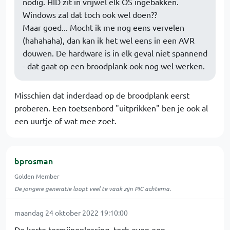
nodig. HID zit in vrijwel elk OS ingebakken.
Windows zal dat toch ook wel doen??
Maar goed... Mocht ik me nog eens vervelen
(hahahaha), dan kan ik het wel eens in een AVR
douwen. De hardware is in elk geval niet spannend
- dat gaat op een broodplank ook nog wel werken.
Misschien dat inderdaad op de broodplank eerst
proberen. Een toetsenbord "uitprikken" ben je ook al
een uurtje of wat mee zoet.
bprosman
Golden Member
De jongere generatie loopt veel te vaak zijn PIC achterna.
maandag 24 oktober 2022 19:10:00
De korte termijnoplossing, toch even een