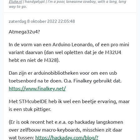
Eluke.nl
| handgetypt | I'm a poor, lonesome cowboy, with a long, long
way to go.
zaterdag 8 oktober 2022 22:05:48
Atmega32u4?
In de vorm van een Arduino Leonardo, of een pro mini
variant daarvan (dan wel opletten dat je de M32U4
hebt en niet de M328).
Dan zijn er arduinobibliotheken voor om een usb
toetsenbord na te doen. O.a. Finalkey gebruikt dat.
https://www.finalkey.net/
Met STMcubeIDE heb ik wel een beetje ervaring, maar
is een stuk pittiger.
(Er is ook recent het e.e.a. op hackaday langskomen
over zelfbouw macro-keyboards, misschien zit daar
wat tussen:
https://hackaday.com/blog/?