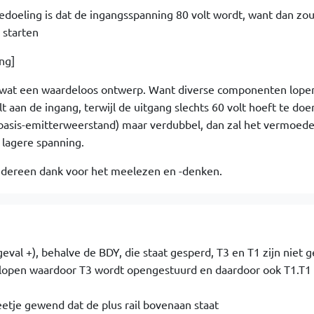
edoeling is dat de ingangsspanning 80 volt wordt, want dan zou
 starten
ng]
.. wat een waardeloos ontwerp. Want diverse componenten lope
 aan de ingang, terwijl de uitgang slechts 60 volt hoeft te doe
 basis-emitterweerstand) maar verdubbel, dan zal het vermoedel
 lagere spanning.
iedereen dank voor het meelezen en -denken.
t geval +), behalve de BDY, die staat gesperd, T3 en T1 zijn niet 
 lopen waardoor T3 wordt opengestuurd en daardoor ook T1.T1 
etje gewend dat de plus rail bovenaan staat