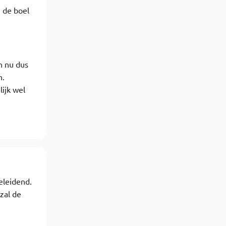
 de boel
n nu dus
n.
ijk wel
geleidend.
zal de