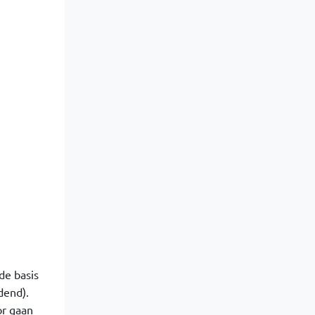
de basis
dend).
or gaan