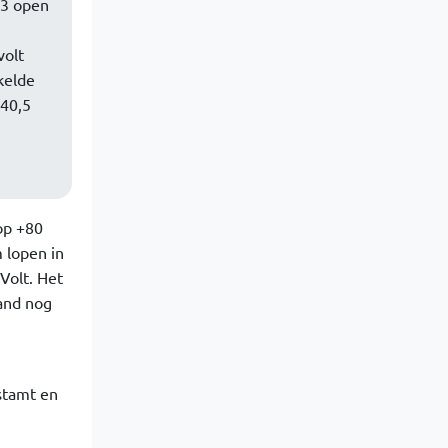
R3 open
volt
kelde
 40,5
op +80
 lopen in
Volt. Het
tand nog
stamt en