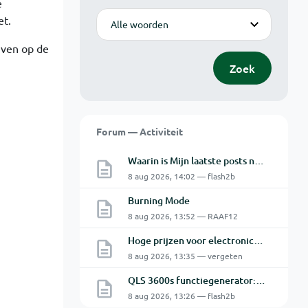
e
Modus
et.
even op de
Zoek
Forum — Activiteit
Waarin is Mijn laatste posts niet Mijn laatste posts ?
8 aug 2026, 14:02 — flash2b
Burning Mode
8 aug 2026, 13:52 — RAAF12
Hoge prijzen voor electronica hobbyisten
8 aug 2026, 13:35 — vergeten
QLS 3600s functiegenerator: software verbinden lukt niet.
8 aug 2026, 13:26 — flash2b