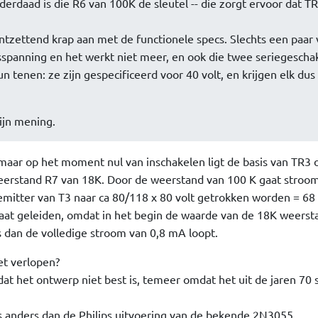
nderdaad is die R6 van 100K de sleutel -- die zorgt ervoor dat T
ntzettend krap aan met de functionele specs. Slechts een paar 
sspanning en het werkt niet meer, en ook die twee seriegescha
n tenen: ze zijn gespecificeerd voor 40 volt, en krijgen elk dus
ijn mening.
 maar op het moment nul van inschakelen ligt de basis van TR3 
weerstand R7 van 18K. Door de weerstand van 100 K gaat stroom
 emitter van T3 naar ca 80/118 x 80 volt getrokken worden = 68 
 gaat geleiden, omdat in het begin de waarde van de 18K weers
s dan de volledige stroom van 0,8 mA loopt.
et verlopen?
dat het ontwerp niet best is, temeer omdat het uit de jaren 70 
s anders dan de Philips uitvoering van de bekende 2N3055.