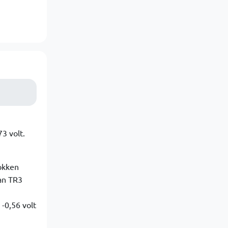
73 volt.
rokken
an TR3
 -0,56 volt