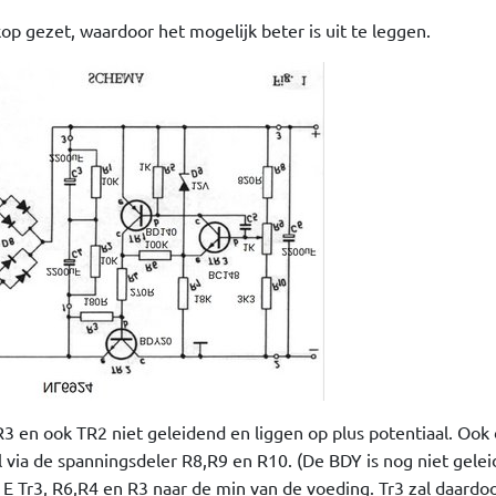
kop gezet, waardoor het mogelijk beter is uit te leggen.
R3 en ook TR2 niet geleidend en liggen op plus potentiaal. Ook 
l via de spanningsdeler R8,R9 en R10. (De BDY is nog niet gelei
 E Tr3, R6,R4 en R3 naar de min van de voeding. Tr3 zal daardo