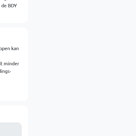
n de BDY
 open kan
lt minder
ings-