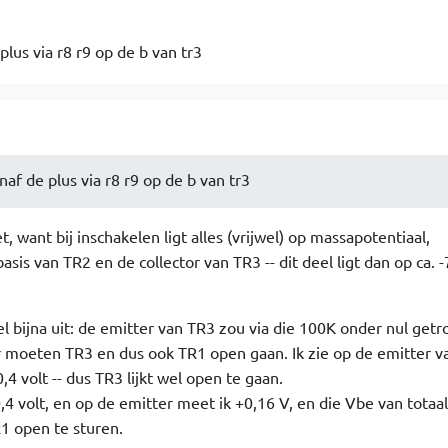
plus via r8 r9 op de b van tr3
naf de plus via r8 r9 op de b van tr3
, want bij inschakelen ligt alles (vrijwel) op massapotentiaal,
is van TR2 en de collector van TR3 -- dit deel ligt dan op ca. -
l bijna uit: de emitter van TR3 zou via die 100K onder nul get
moeten TR3 en dus ook TR1 open gaan. Ik zie op de emitter v
0,4 volt -- dus TR3 lijkt wel open te gaan.
,4 volt, en op de emitter meet ik +0,16 V, en die Vbe van totaal
1 open te sturen.