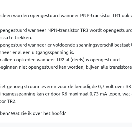
 alleen worden opengestuurd wanneer PNP-transistor TR1 ook 
opengestuurd wanneer NPN-transistor TR3 wordt opengestuur
assa te trekken.
pengestuurd wanneer er voldoende spanningsverschil bestaat 
nneer er al een uitgangsspanning is.
n alleen optreden wanneer TR2 al (deels) is opengestuurd.
ginnen niet opengestuurd kan worden, blijven alle transistore
niet genoeg stroom leveren voor de benodigde 0,7 volt over R3
lt ingangsspanning kan er door R6 maximaal 0,73 mA lopen, wat
oor TR2.
ben? Wat zie ik over het hoofd?