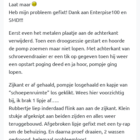
Laat maar
Heb mijn probleem gefixt! Dank aan Enterpise100 en
SMD!!!
Eerst even het metalen plaatje aan de achterkant
verwijderd. Toen een droogsessie gestart en hoorde
de pomp zoemen maar niet lopen. Met achterkant van
schroevendraaier er een tik op gegeven toen hij weer
een opstart poging deed en ja hoor, pompje ging
lopen.
Zijkant er af gehaald, pompje losgehaald en kapje van
“schoepenruimte” los geklikt. Wees hier voorzichtig
bij, ik brak 1 lipje af…..
Rubbertje liep inderdaad flink aan aan de zijkant. Klein
stukje afgeknipt aan beiden zijden en alles weer
teruggebouwd. Afgebroken lipje gefixt met een ty-rap
om de behuizing. En daarna proef draaien, 2 wassen
gedroogd, helemaal probleemloos!