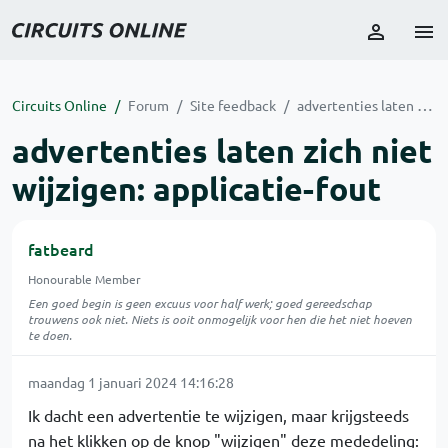
Circuits Online
Forum
Site feedback
advertenties laten zich niet wijzigen: applicatie-fout
advertenties laten zich niet
wijzigen: applicatie-fout
fatbeard
Honourable Member
Een goed begin is geen excuus voor half werk; goed gereedschap
trouwens ook niet. Niets is ooit onmogelijk voor hen die het niet hoeven
te doen.
maandag 1 januari 2024 14:16:28
Ik dacht een advertentie te wijzigen, maar krijgsteeds
na het klikken op de knop "wijzigen" deze mededeling: