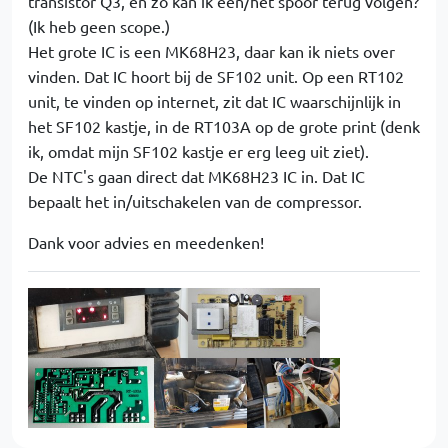
transistor Q3, en zo kan ik een/het spoor terug volgen?
(Ik heb geen scope.)
Het grote IC is een MK68H23, daar kan ik niets over
vinden. Dat IC hoort bij de SF102 unit. Op een RT102
unit, te vinden op internet, zit dat IC waarschijnlijk in
het SF102 kastje, in de RT103A op de grote print (denk
ik, omdat mijn SF102 kastje er erg leeg uit ziet).
De NTC's gaan direct dat MK68H23 IC in. Dat IC
bepaalt het in/uitschakelen van de compressor.
Dank voor advies en meedenken!