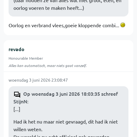
(daar houden ze van alles wat met groot, eten, en
oorlog voeren te maken heeft...)
Oorlog en verbrand vlees,goeie kloppende combi...
revado
Honourable Member
Alles kan automatisch, maar niets gaat vanzelf.
woensdag 3 juni 2026 23:08:47
Op woensdag 3 juni 2026 18:03:35 schreef
StijnN
:
[...]
Had ik het nu maar niet gevraagd, dit had ik niet
willen weten.
De wereld is nu echt officieel gek geworden.