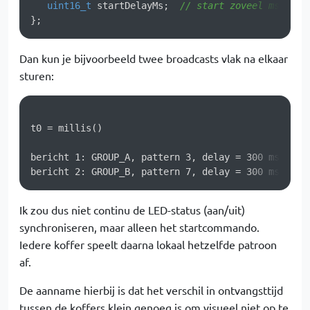
uint16_t
 startDelayMs;  
// start zoveel ms na o
Dan kun je bijvoorbeeld twee broadcasts vlak na elkaar
sturen:
t0 = millis()

bericht 1: GROUP_A, pattern 3, delay = 300 ms

Ik zou dus niet continu de LED-status (aan/uit)
synchroniseren, maar alleen het startcommando.
Iedere koffer speelt daarna lokaal hetzelfde patroon
af.
De aanname hierbij is dat het verschil in ontvangsttijd
tussen de koffers klein genoeg is om visueel niet op te