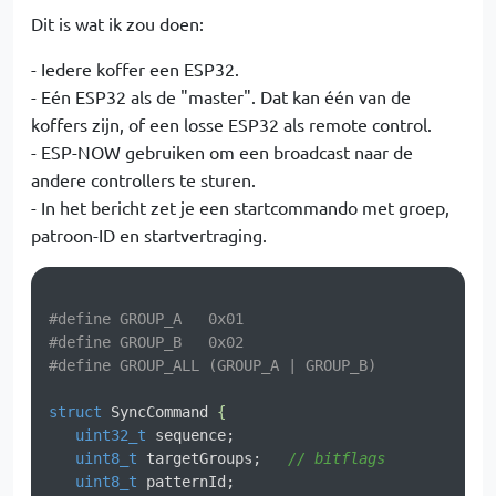
Dit is wat ik zou doen:
- Iedere koffer een ESP32.
- Eén ESP32 als de "master". Dat kan één van de
koffers zijn, of een losse ESP32 als remote control.
- ESP-NOW gebruiken om een broadcast naar de
andere controllers te sturen.
- In het bericht zet je een startcommando met groep,
patroon-ID en startvertraging.
#
define
 GROUP_A   0x01
#
define
 GROUP_B   0x02
#
define
 GROUP_ALL (GROUP_A | GROUP_B)
struct
SyncCommand
 {
uint32_t
 sequence;

uint8_t
 targetGroups;   
// bitflags
uint8_t
 patternId;
