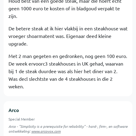
Houd best van een goede steak, maar die hoeft echt
geen 1000 euro te kosten of in bladgoud verpakt te
zijn.
De betere steak at ik hier vlakbij in een steakhouse wat
vroeger shoarmatent was. Eigenaar deed kleine
upgrade.
Met 2 man gegeten en gedronken, nog geen 100 euro.
De week ervoorc3 steakhouses in UK gehad, waarvan
bij 1 de steak duurdee was als hier het diner van 2.
Was decl slechtste van de 4 steakhouses in die 2
weken.
Arco
Special Member
Arco - "Simplicity is a prerequisite for reliability" - hard-, firm-, en software
ontwikkeling:
www.arcovox.com