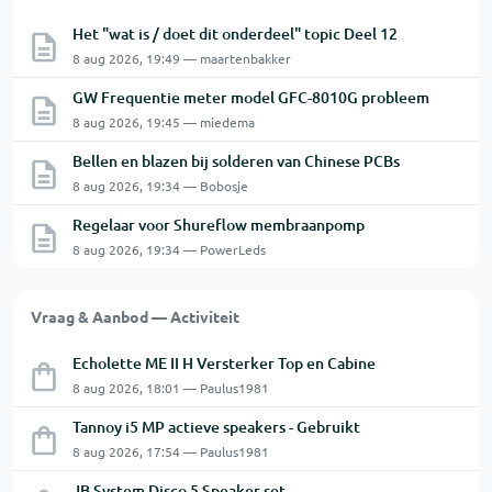
Het "wat is / doet dit onderdeel" topic Deel 12
8 aug 2026, 19:49 — maartenbakker
GW Frequentie meter model GFC-8010G probleem
8 aug 2026, 19:45 — miedema
Bellen en blazen bij solderen van Chinese PCBs
8 aug 2026, 19:34 — Bobosje
Regelaar voor Shureflow membraanpomp
8 aug 2026, 19:34 — PowerLeds
Vraag & Aanbod — Activiteit
Echolette ME II H Versterker Top en Cabine
8 aug 2026, 18:01 — Paulus1981
Tannoy i5 MP actieve speakers - Gebruikt
8 aug 2026, 17:54 — Paulus1981
JB System Disco 5 Speaker set