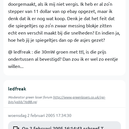
doorgemaakt, als ik mij niet vergis. Ik heb er al zo'n
stepper van 11 dollar van op ebay opgezet, maar ik
denk dat ik er nog wat koop. Denk je dat het feit dat
die spiegeltjes op zo'n zwaar messing blokje zitten
echt een verschil maakt bij die snelheden? En indien ja,
hoe heb jij je spiegeltjes dan op de asjes gezet?
@ ledfreak : die 30mW groen met ttl, is die prijs
ondertussen al bevestigd? Dan zou ik er wel zo eentje
willen...
ledfreak
Moderator green laser forum
http://www.greenlasers.co.uk/cgi-
bin/yabb/YaBB.cgi
woensdag 2 februari 2005 17:34:30
Op 2 februari 2005 16:14:43 schreef T