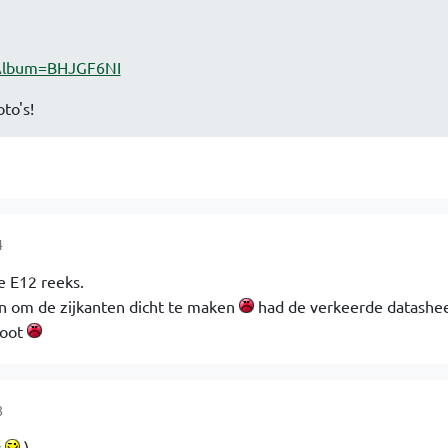
/Album=BHJGF6NI
to's!
4
e E12 reeks.
en om de zijkanten dicht te maken
had de verkeerde datashee
root
8
y
)