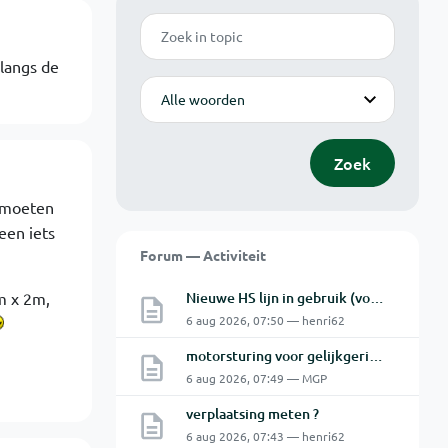
Zoek
langs de
Modus
Zoek
s moeten
een iets
Forum — Activiteit
m x 2m,
Nieuwe HS lijn in gebruik (vooral voor Antwerpse haven en een beetje NL)
6 aug 2026, 07:50 — henri62
motorsturing voor gelijkgerichte 230V DC motor
6 aug 2026, 07:49 — MGP
verplaatsing meten ?
6 aug 2026, 07:43 — henri62