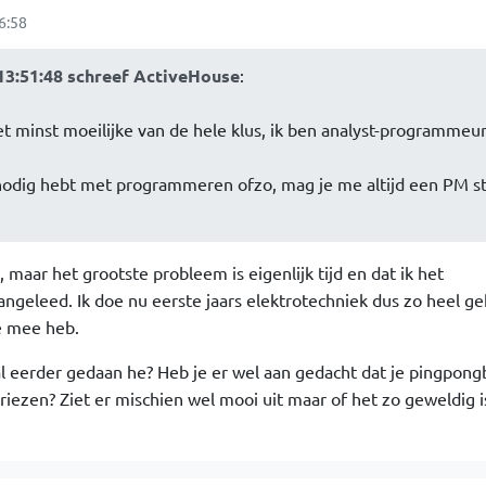
6:58
13:51:48 schreef ActiveHouse
:
 minst moeilijke van de hele klus, ik ben analyst-programmeu
 nodig hebt met programmeren ofzo, mag je me altijd een PM s
, maar het grootste probleem is eigenlijk tijd en dat ik het
geleed. Ik doe nu eerste jaars elektrotechniek dus zo heel gek
te mee heb.
 eerder gedaan he? Heb je er wel aan gedacht dat je pingpong
ezen? Ziet er mischien wel mooi uit maar of het zo geweldig i