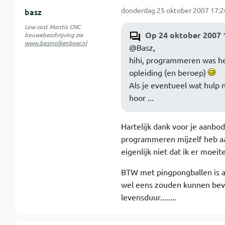
donderdag 25 oktober 2007 17:2
basz
Low cost Mantis CNC
Op 24 oktober 2007 
bouwebeschrijving zie
www.basmolkenboer.nl
@Basz,
hihi, programmeren was het
opleiding (en beroep)
Als je eventueel wat hulp
hoor ...
Hartelijk dank voor je aanbod
programmeren mijzelf heb aan
eigenlijk niet dat ik er moei
BTW met pingpongballen is al
wel eens zouden kunnen bevri
levensduur........