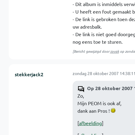
- Dit album is inmiddels verw
- U heeft een fout gemaakt bi
- De link is gebroken toen d
uw adresbalk.
- De link is niet goed doorg
nog eens toe te sturen.
[Bericht gewijzigd door
jovak
op
zonda
zondag 28 oktober 2007 14:38:1
stekkerjack2
Op 28 oktober 2007 
Zo,
Mijn PEOM is ook af,
dank aan Pros !
[
afbeelding
]