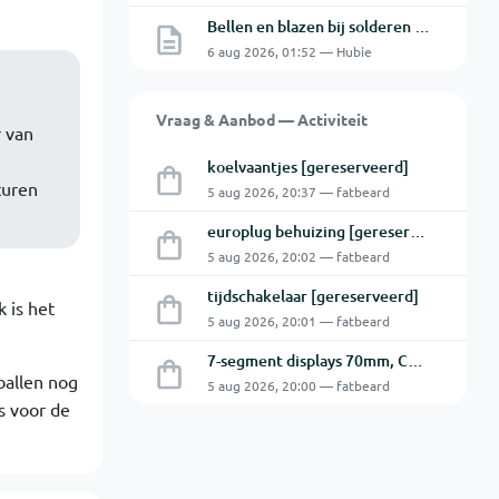
Bellen en blazen bij solderen van Chinese PCBs
6 aug 2026, 01:52 — Hubie
Vraag & Aanbod — Activiteit
r van
koelvaantjes [gereserveerd]
turen
5 aug 2026, 20:37 — fatbeard
europlug behuizing [gereserveerd]
5 aug 2026, 20:02 — fatbeard
tijdschakelaar [gereserveerd]
 is het
5 aug 2026, 20:01 — fatbeard
7-segment displays 70mm, CA [gereserveerd]
ballen nog
5 aug 2026, 20:00 — fatbeard
s voor de