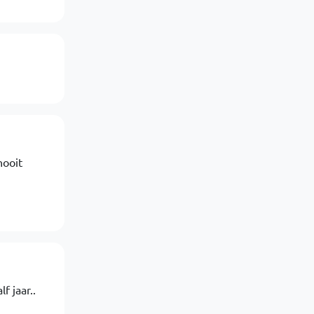
nooit
f jaar..