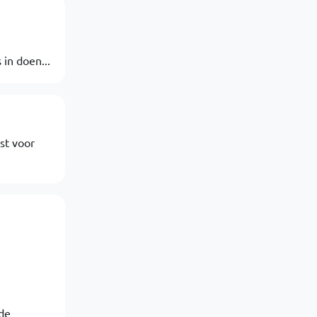
 in doen...
st voor
de