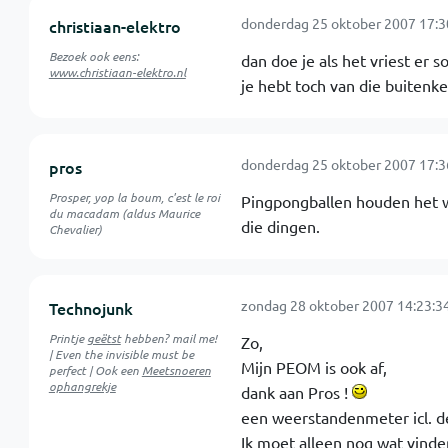
donderdag 25 oktober 2007 17:3
christiaan-elektro
Bezoek ook eens:
dan doe je als het vriest er
www.christiaan-elektro.nl
je hebt toch van die buitenker
donderdag 25 oktober 2007 17:3
pros
Prosper, yop la boum, c'est le roi
Pingpongballen houden het wel
du macadam (aldus Maurice
die dingen.
Chevalier)
zondag 28 oktober 2007 14:23:3
Technojunk
Printje
geëtst
hebben? mail me!
Zo,
| Even the invisible must be
Mijn PEOM is ook af,
perfect | Ook een
Meetsnoeren
ophangrekje
dank aan Pros !
een weerstandenmeter icl. d
Ik moet alleen nog wat vind