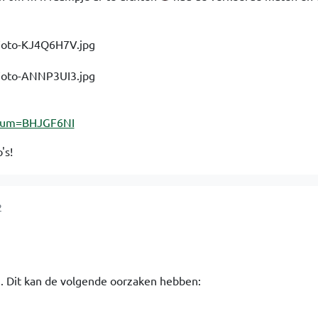
lbum=BHJGF6NI
's!
2
n. Dit kan de volgende oorzaken hebben: