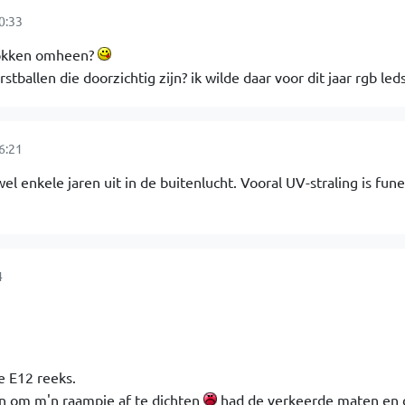
0:33
 sokken omheen?
stballen die doorzichtig zijn? ik wilde daar voor dit jaar rgb leds
6:21
 enkele jaren uit in de buitenlucht. Vooral UV-straling is fune
4
e E12 reeks.
en om m'n raampje af te dichten
had de verkeerde maten en 