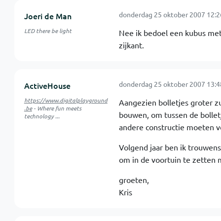
donderdag 25 oktober 2007 12:2
Joeri de Man
LED there be light
Nee ik bedoel een kubus met 
zijkant.
donderdag 25 oktober 2007 13:4
ActiveHouse
https://www.digitalplayground
Aangezien bolletjes groter zu
.be
- Where fun meets
bouwen, om tussen de bolletj
technology ...
andere constructie moeten ve
Volgend jaar ben ik trouwen
om in de voortuin te zetten 
groeten,
Kris