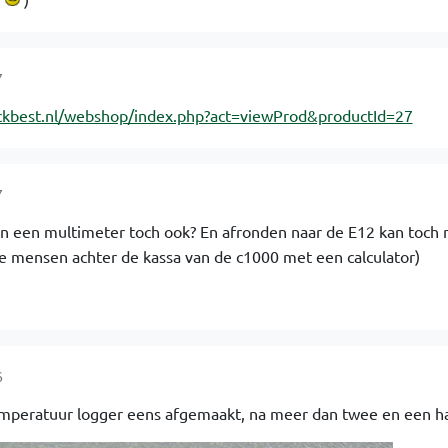
7
ckbest.nl/webshop/index.php?act=viewProd&productId=27
7
n een multimeter toch ook? En afronden naar de E12 kan toch 
 de mensen achter de kassa van de c1000 met een calculator)
6
temperatuur logger eens afgemaakt, na meer dan twee en een hal