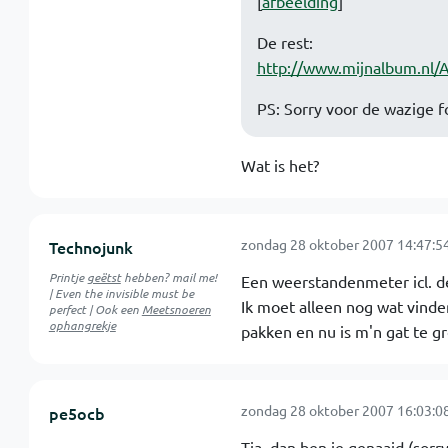
[
afbeelding
]
De rest:
http://www.mijnalbum.nl
PS: Sorry voor de wazige fo
Wat is het?
zondag 28 oktober 2007 14:47:5
Technojunk
Printje
geëtst
hebben? mail me!
Een weerstandenmeter icl. d
| Even the invisible must be
Ik moet alleen nog wat vind
perfect | Ook een
Meetsnoeren
ophangrekje
pakken en nu is m'n gat te g
zondag 28 oktober 2007 16:03:0
pe5ocb
Tja, dan ben je genaaid (sorr