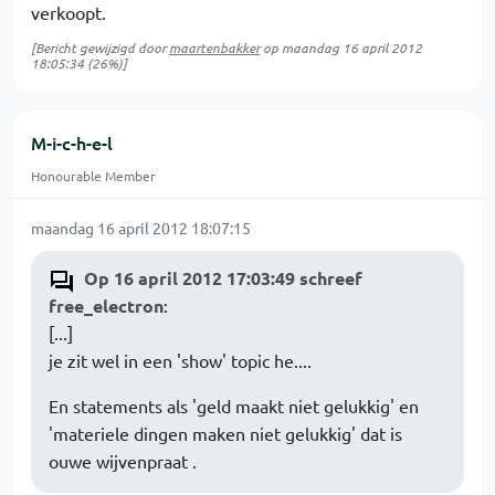
verkoopt.
[Bericht gewijzigd door
maartenbakker
op
maandag 16 april 2012
18:05:34
(26%)]
M-i-c-h-e-l
Honourable Member
maandag 16 april 2012 18:07:15
Op 16 april 2012 17:03:49 schreef
free_electron
:
[...]
je zit wel in een 'show' topic he....
En statements als 'geld maakt niet gelukkig' en
'materiele dingen maken niet gelukkig' dat is
ouwe wijvenpraat .