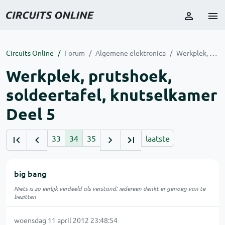
Circuits Online
Forum
Algemene elektronica
Werkplek, prutshoek, soldeertafel, knutselkamer Deel 5
Werkplek, prutshoek,
soldeertafel, knutselkamer
Deel 5
33
34
35
laatste
big bang
Niets is zo eerlijk verdeeld als verstand: iedereen denkt er genoeg van te
bezitten
woensdag 11 april 2012 23:48:54