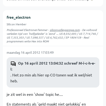
free_electron
Silicon Member
Professioneel ElectronenTemmer -
siliconvalleygarage.com
- De voltooid
verleden tijd van 'halfgeleider' is 'zand' ... US 8,032,693 / US 7,714,746 /
US 7,355,303 / US 7,098,557 / US 6,762,632 / EP 1804159 - Real
programmers write Hex into ROM
maandag 16 april 2012 17:03:49
Op 16 april 2012 13:04:32 schreef M-i-c-h-e-
l
:
. Net zo min als hier op CO tonen wat ik wel/niet
heb.
je zit wel in een 'show' topic he....
En statements als 'geld maakt niet gelukkig' en