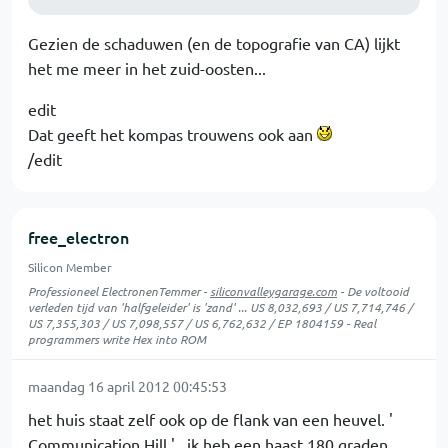
Gezien de schaduwen (en de topografie van CA) lijkt
het me meer in het zuid-oosten...
edit
Dat geeft het kompas trouwens ook aan
/edit
free_electron
Silicon Member
Professioneel ElectronenTemmer -
siliconvalleygarage.com
- De voltooid
verleden tijd van 'halfgeleider' is 'zand' ... US 8,032,693 / US 7,714,746 /
US 7,355,303 / US 7,098,557 / US 6,762,632 / EP 1804159 - Real
programmers write Hex into ROM
maandag 16 april 2012 00:45:53
het huis staat zelf ook op de flank van een heuvel. '
Communication Hill ' . ik heb een haast 180 graden