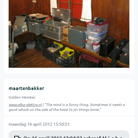
maartenbakker
Golden Member
www.elba-elektro.nl
| "The mind is a funny thing. Sometimes it needs a
good whack on the side of the head to jar things loose."
maandag 16 april 2012 15:50:51
Op 16 april 2012 13:04:32 schreef M-i-c-h-e-