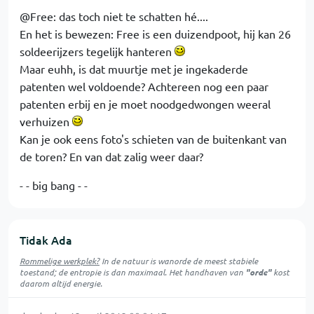
@Free: das toch niet te schatten hé....
En het is bewezen: Free is een duizendpoot, hij kan 26
soldeerijzers tegelijk hanteren
Maar euhh, is dat muurtje met je ingekaderde
patenten wel voldoende? Achtereen nog een paar
patenten erbij en je moet noodgedwongen weeral
verhuizen
Kan je ook eens foto's schieten van de buitenkant van
de toren? En van dat zalig weer daar?
- - big bang - -
Tidak Ada
Rommelige werkplek?
In de natuur is
wanorde
de meest stabiele
toestand; de entropie is dan maximaal. Het handhaven van
"orde"
kost
daarom altijd energie.