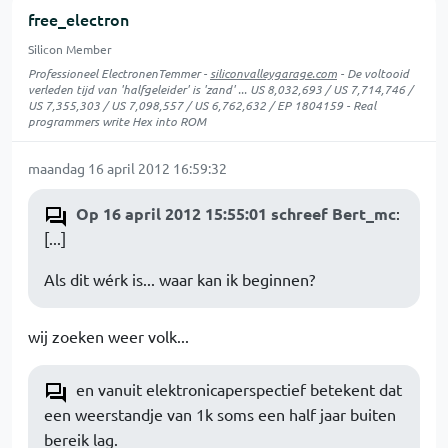
free_electron
Silicon Member
Professioneel ElectronenTemmer -
siliconvalleygarage.com
- De voltooid
verleden tijd van 'halfgeleider' is 'zand' ... US 8,032,693 / US 7,714,746 /
US 7,355,303 / US 7,098,557 / US 6,762,632 / EP 1804159 - Real
programmers write Hex into ROM
maandag 16 april 2012 16:59:32
Op 16 april 2012 15:55:01 schreef Bert_mc
:
[...]
Als dit wérk is... waar kan ik beginnen?
wij zoeken weer volk...
en vanuit elektronicaperspectief betekent dat
een weerstandje van 1k soms een half jaar buiten
bereik lag.