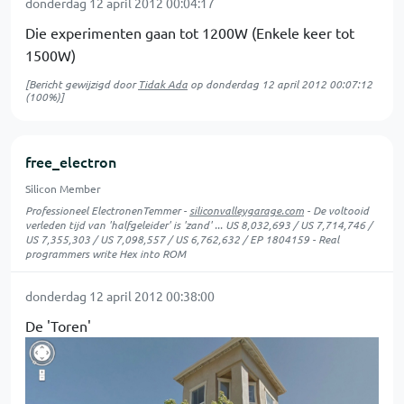
donderdag 12 april 2012 00:04:17
Die experimenten gaan tot 1200W (Enkele keer tot
1500W)
[Bericht gewijzigd door
Tidak Ada
op
donderdag 12 april 2012 00:07:12
(100%)]
free_electron
Silicon Member
Professioneel ElectronenTemmer -
siliconvalleygarage.com
- De voltooid
verleden tijd van 'halfgeleider' is 'zand' ... US 8,032,693 / US 7,714,746 /
US 7,355,303 / US 7,098,557 / US 6,762,632 / EP 1804159 - Real
programmers write Hex into ROM
donderdag 12 april 2012 00:38:00
De 'Toren'