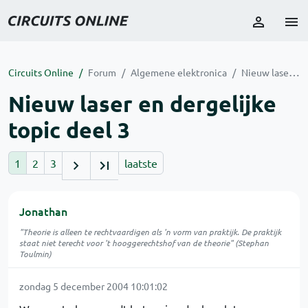
Circuits Online
Forum
Algemene elektronica
Nieuw laser en dergelijke topic deel 3
Nieuw laser en dergelijke
topic deel 3
1
2
3
laatste
Jonathan
"Theorie is alleen te rechtvaardigen als 'n vorm van praktijk. De praktijk
staat niet terecht voor 't hooggerechtshof van de theorie" (Stephan
Toulmin)
zondag 5 december 2004 10:01:02