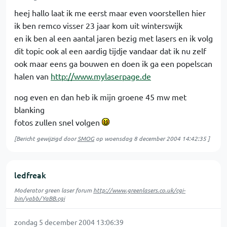
heej hallo laat ik me eerst maar even voorstellen hier
ik ben remco visser 23 jaar kom uit winterswijk
en ik ben al een aantal jaren bezig met lasers en ik volg
dit topic ook al een aardig tijdje vandaar dat ik nu zelf
ook maar eens ga bouwen en doen ik ga een popelscan
halen van
http://www.mylaserpage.de
nog even en dan heb ik mijn groene 45 mw met
blanking
fotos zullen snel volgen
[Bericht gewijzigd door
SMOG
op
woensdag 8 december 2004 14:42:35
]
ledfreak
Moderator green laser forum
http://www.greenlasers.co.uk/cgi-
bin/yabb/YaBB.cgi
zondag 5 december 2004 13:06:39