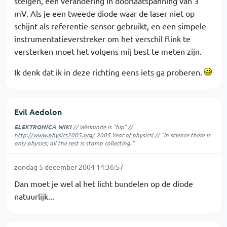
steigen, een verandering in doorlaatspanning van 3
mV. Als je een tweede diode waar de laser niet op
schijnt als referentie-sensor gebruikt, en een simpele
instrumentatieverstreker om het verschil flink te
versterken moet het volgens mij best te meten zijn.
Ik denk dat ik in deze richting eens iets ga proberen.
Evil Aedolon
ELEKTRONICA WIKI
// Wiskunde is "hip" //
http://www.physics2005.org/
2005 Year of physics! // "In science there is
only physics; all the rest is stamp collecting."
zondag 5 december 2004 14:36:57
Dan moet je wel al het licht bundelen op de diode
natuurlijk...