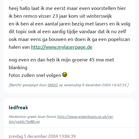
heej hallo laat ik me eerst maar even voorstellen hier
ik ben remco visser 23 jaar kom uit winterswijk
en ik ben al een aantal jaren bezig met lasers en ik volg
dit topic ook al een aardig tijdje vandaar dat ik nu zelf
ook maar eens ga bouwen en doen ik ga een popelscan
halen van
http://www.mylaserpage.de
nog even en dan heb ik mijn groene 45 mw met
blanking
fotos zullen snel volgen
[Bericht gewijzigd door
SMOG
op
woensdag 8 december 2004 14:42:35
]
ledfreak
Moderator green laser forum
http://www.greenlasers.co.uk/cgi-
bin/yabb/YaBB.cgi
zondag 5 december 2004 13:06:39