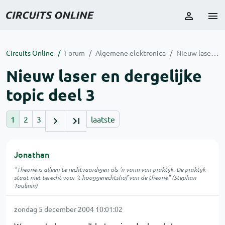
Circuits Online
Forum
Algemene elektronica
Nieuw laser en dergelijke topic deel 3
Nieuw laser en dergelijke
topic deel 3
1
2
3
laatste
Jonathan
"Theorie is alleen te rechtvaardigen als 'n vorm van praktijk. De praktijk
staat niet terecht voor 't hooggerechtshof van de theorie" (Stephan
Toulmin)
zondag 5 december 2004 10:01:02