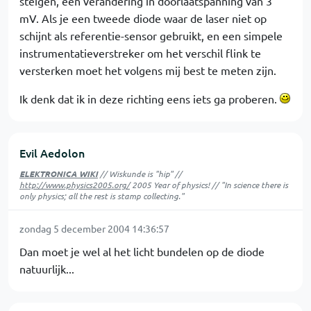
steigen, een verandering in doorlaatspanning van 3
mV. Als je een tweede diode waar de laser niet op
schijnt als referentie-sensor gebruikt, en een simpele
instrumentatieverstreker om het verschil flink te
versterken moet het volgens mij best te meten zijn.
Ik denk dat ik in deze richting eens iets ga proberen.
Evil Aedolon
ELEKTRONICA WIKI
// Wiskunde is "hip" //
http://www.physics2005.org/
2005 Year of physics! // "In science there is
only physics; all the rest is stamp collecting."
zondag 5 december 2004 14:36:57
Dan moet je wel al het licht bundelen op de diode
natuurlijk...