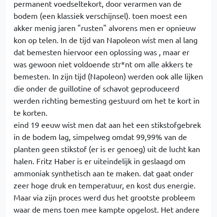
permanent voedseltekort, door verarmen van de
bodem (een klassiek verschijnsel). toen moest een
akker menig jaren "rusten" alvorens men er opnieuw
kon op telen. In de tijd van Napoleon wist men al lang
dat bemesten hiervoor een oplossing was , maar er
was gewoon niet voldoende str*nt om alle akkers te
bemesten. In zijn tijd (Napoleon) werden ook alle lijken
die onder de guillotine of schavot geproduceerd
werden richting bemesting gestuurd om het te kort in
te korten.
eind 19 eeuw wist men dat aan het een stikstofgebrek
in de bodem lag, simpelweg omdat 99,99% van de
planten geen stikstof (er is er genoeg) uit de lucht kan
halen. Fritz Haber is er uiteindelijk in geslaagd om
ammoniak synthetisch aan te maken. dat gaat onder
zeer hoge druk en temperatuur, en kost dus energie.
Maar via zijn proces werd dus het grootste probleem
waar de mens toen mee kampte opgelost. Het andere