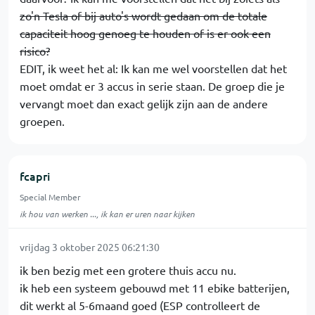
zo'n Tesla of bij auto's wordt gedaan om de totale
capaciteit hoog genoeg te houden of is er ook een
risico?
EDIT, ik weet het al: Ik kan me wel voorstellen dat het
moet omdat er 3 accus in serie staan. De groep die je
vervangt moet dan exact gelijk zijn aan de andere
groepen.
fcapri
Special Member
ik hou van werken ..., ik kan er uren naar kijken
vrijdag 3 oktober 2025 06:21:30
ik ben bezig met een grotere thuis accu nu.
ik heb een systeem gebouwd met 11 ebike batterijen,
dit werkt al 5-6maand goed (ESP controlleert de