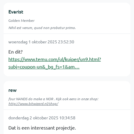
Evarist
Golden Member
Nihil est verum, quod non probatur primo.
woensdag 1 oktober 2025 23:52:30
En dit?
https://www.temu.com/ul/kuiper/un9.html?
subj=coupon-un&_bg_fs=1&am…
rew
four NANDS do make a NOR . Kijk ook eens in onze shop:
http://www.bitwizard.nl/shop/
donderdag 2 oktober 2025 10:34:58
Dat is een interessant projectje.