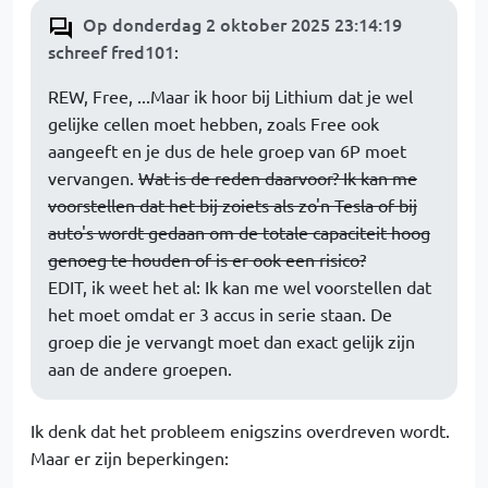
Op donderdag 2 oktober 2025 23:14:19
schreef fred101
:
REW, Free, ...Maar ik hoor bij Lithium dat je wel
gelijke cellen moet hebben, zoals Free ook
aangeeft en je dus de hele groep van 6P moet
vervangen.
Wat is de reden daarvoor? Ik kan me
voorstellen dat het bij zoiets als zo'n Tesla of bij
auto's wordt gedaan om de totale capaciteit hoog
genoeg te houden of is er ook een risico?
EDIT, ik weet het al: Ik kan me wel voorstellen dat
het moet omdat er 3 accus in serie staan. De
groep die je vervangt moet dan exact gelijk zijn
aan de andere groepen.
Ik denk dat het probleem enigszins overdreven wordt.
Maar er zijn beperkingen: