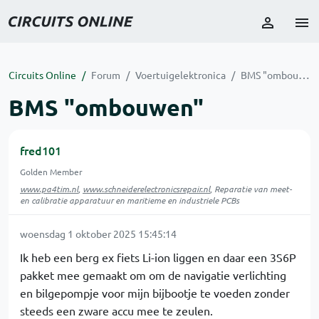
Circuits Online
Forum
Voertuigelektronica
BMS "ombouwen"
BMS "ombouwen"
fred101
Golden Member
www.pa4tim.nl
,
www.schneiderelectronicsrepair.nl
, Reparatie van meet-
en calibratie apparatuur en maritieme en industriele PCBs
woensdag 1 oktober 2025 15:45:14
Ik heb een berg ex fiets Li-ion liggen en daar een 3S6P
pakket mee gemaakt om om de navigatie verlichting
en bilgepompje voor mijn bijbootje te voeden zonder
steeds een zware accu mee te zeulen.