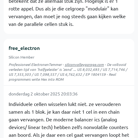
betekent dat ze allemaal stuk zijn. Mogelijk is er 1
rotte appel. Dus als je die celgroep "modulair" kan
vervangen, dan moet je nog steeds gaan kijken welke
van de parallele cellen stuk is.
free_electron
Silicon Member
Professioneel ElectronenTemmer -
siliconvalleygarage.com
- De voltooid
verleden tijd van 'halfgeleider' is 'zand' ... US 8,032,693 / US 7,714,746 /
US 7,355,303 / US 7,098,557 / US 6,762,632 / EP 1804159 - Real
programmers write Hex into ROM
donderdag 2 oktober 2025 20:03:36
Individuele cellen wisselen lukt niet. ze verouderen
samen als 1 blok. je kan daar niet 1 cel in een chain
gaan vervangen. De moderne balancer ics (analog
devices/ linear tech) hebben zelfs nonvolatile counters
aan boord. Als je daar een cel gaat vervangen loopt het