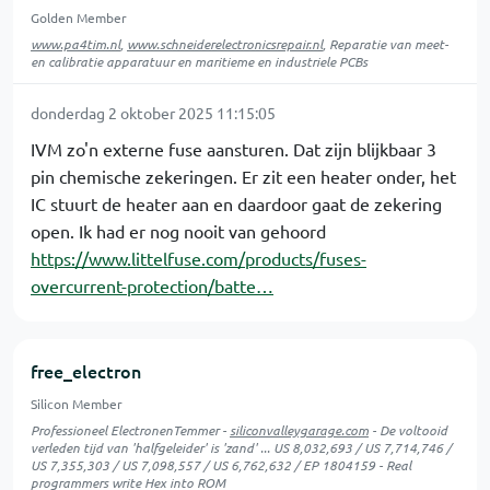
Golden Member
www.pa4tim.nl
,
www.schneiderelectronicsrepair.nl
, Reparatie van meet-
en calibratie apparatuur en maritieme en industriele PCBs
donderdag 2 oktober 2025 11:15:05
IVM zo'n externe fuse aansturen. Dat zijn blijkbaar 3
pin chemische zekeringen. Er zit een heater onder, het
IC stuurt de heater aan en daardoor gaat de zekering
open. Ik had er nog nooit van gehoord
https://www.littelfuse.com/products/fuses-
overcurrent-protection/batte…
free_electron
Silicon Member
Professioneel ElectronenTemmer -
siliconvalleygarage.com
- De voltooid
verleden tijd van 'halfgeleider' is 'zand' ... US 8,032,693 / US 7,714,746 /
US 7,355,303 / US 7,098,557 / US 6,762,632 / EP 1804159 - Real
programmers write Hex into ROM