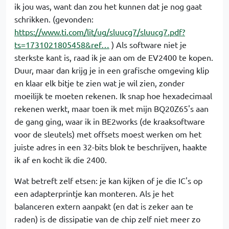
ik jou was, want dan zou het kunnen dat je nog gaat
schrikken. (gevonden:
https://www.ti.com/lit/ug/sluucg7/sluucg7.pdf?
ts=1731021805458&ref…
) Als software niet je
sterkste kant is, raad ik je aan om de EV2400 te kopen.
Duur, maar dan krijg je in een grafische omgeving klip
en klaar elk bitje te zien wat je wil zien, zonder
moeilijk te moeten rekenen. Ik snap hoe hexadecimaal
rekenen werkt, maar toen ik met mijn BQ20Z65's aan
de gang ging, waar ik in BE2works (de kraaksoftware
voor de sleutels) met offsets moest werken om het
juiste adres in een 32-bits blok te beschrijven, haakte
ik af en kocht ik die 2400.
Wat betreft zelf etsen: je kan kijken of je die IC's op
een adapterprintje kan monteren. Als je het
balanceren extern aanpakt (en dat is zeker aan te
raden) is de dissipatie van de chip zelf niet meer zo